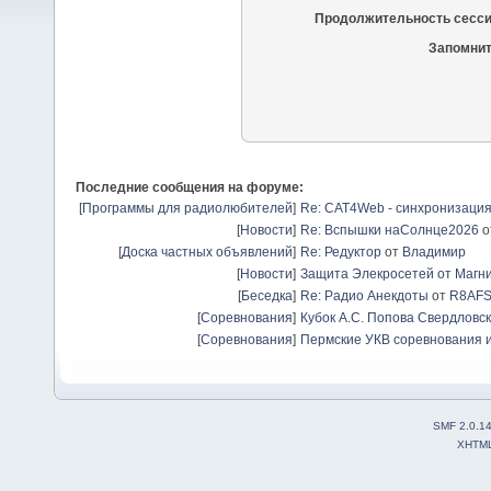
Продолжительность сесси
Запомнит
Последние сообщения на форуме:
[
Программы для радиолюбителей
]
Re: CAT4Web - синхронизаци
[
Новости
]
Re: Вспышки наСолнце2026
о
[
Доска частных объявлений
]
Re: Редуктор
от
Владимир
[
Новости
]
Защита Элекросетей от Магн
[
Беседка
]
Re: Радио Анекдоты
от
R8AF
[
Соревнования
]
Кубок А.С. Попова Свердловск
[
Соревнования
]
Пермские УКВ соревнования и
SMF 2.0.1
XHTM