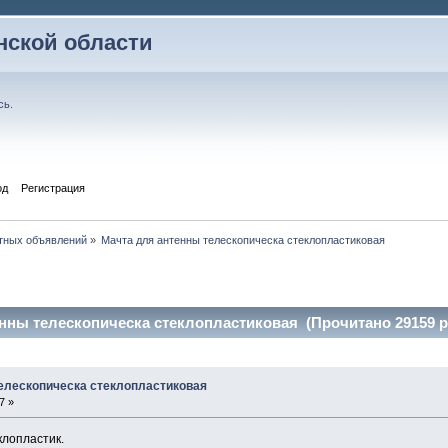
ской области
сь
.
од
Регистрация
тных объявлений
»
Мачта для антенны телескопическа стеклопластиковая
нны телескопическа стеклопластиковая (Прочитано 29159 р
елескопическа стеклопластиковая
7 »
клопластик.