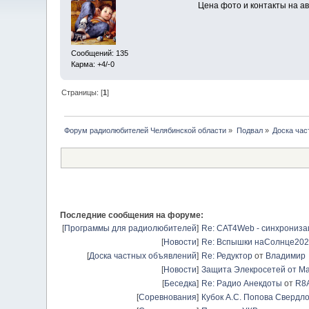
Цена фото и контакты на а
Сообщений: 135
Карма: +4/-0
Страницы: [
1
]
Форум радиолюбителей Челябинской области
»
Подвал
»
Доска час
Последние сообщения на форуме:
[
Программы для радиолюбителей
]
Re: CAT4Web - синхрониз
[
Новости
]
Re: Вспышки наСолнце20
[
Доска частных объявлений
]
Re: Редуктор
от
Владимир
[
Новости
]
Защита Элекросетей от Ма
[
Беседка
]
Re: Радио Анекдоты
от
R8
[
Соревнования
]
Кубок А.С. Попова Свердло