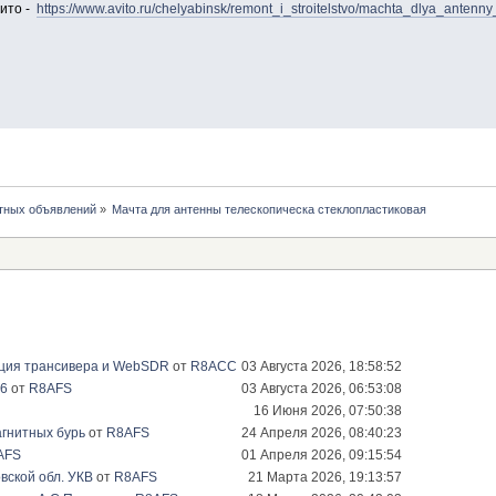
вито -
https://www.avito.ru/chelyabinsk/remont_i_stroitelstvo/machta_dlya_anten
тных объявлений
»
Мачта для антенны телескопическа стеклопластиковая
ация трансивера и WebSDR
от
R8ACC
03 Августа 2026, 18:58:52
26
от
R8AFS
03 Августа 2026, 06:53:08
16 Июня 2026, 07:50:38
гнитных бурь
от
R8AFS
24 Апреля 2026, 08:40:23
AFS
01 Апреля 2026, 09:15:54
вской обл. УКВ
от
R8AFS
21 Марта 2026, 19:13:57