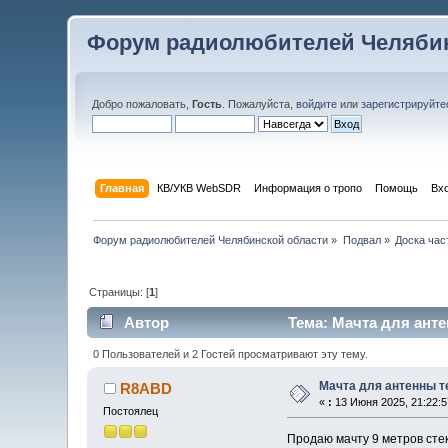
Форум радиолюбителей Челябин
Добро пожаловать,
Гость
. Пожалуйста,
войдите
или
зарегистрируйте
Главная
КВ/УКВ WebSDR
Информация о тропо
Помощь
Вх
Форум радиолюбителей Челябинской области
»
Подвал
»
Доска час
Страницы: [
1
]
Автор
Тема: Мачта для анте
0 Пользователей и 2 Гостей просматривают эту тему.
Мачта для антенны т
R8ABD
«
:
13 Июня 2025, 21:22:5
Постоялец
Продаю мачту 9 метров сте