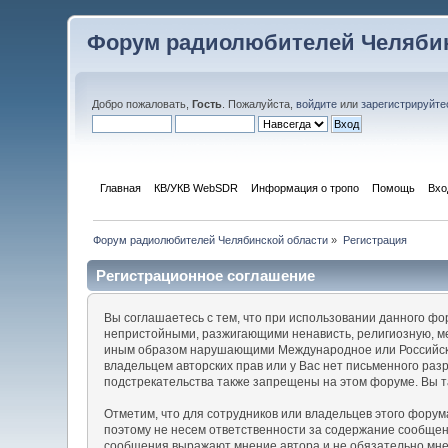
Форум радиолюбителей Челябин
Добро пожаловать,
Гость
. Пожалуйста,
войдите
или
зарегистрируйте
Главная
КВ/УКВ WebSDR
Информация о тропо
Помощь
Вхо
Форум радиолюбителей Челябинской области
»
Регистрация
Регистрационное соглашение
Вы соглашаетесь с тем, что при использовании данного ф
непристойными, разжигающими ненависть, религиозную, м
иным образом нарушающими Международное или Российско
владельцем авторских прав или у Вас нет письменного раз
подстрекательства также запрещены на этом форуме. Вы т
Отметим, что для сотрудников или владельцев этого фору
поэтому не несем ответственности за содержание сообще
сообщения выражают мнение автора и не обязательно мнен