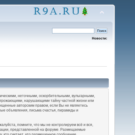
Новости:
ическими, неточными, оскорбительными, вульгарными,
 угрожающими, нарушающими тайну частной жизни или
щенные авторским правом, если Вы не являетесь
ные объявления, письма счастья, пирамиды и
луйста, помните, что мы не контролируем всё и вся,
рмации, представленной на форуме. Размещаемые
у, кто считает, что размещенное сообщение