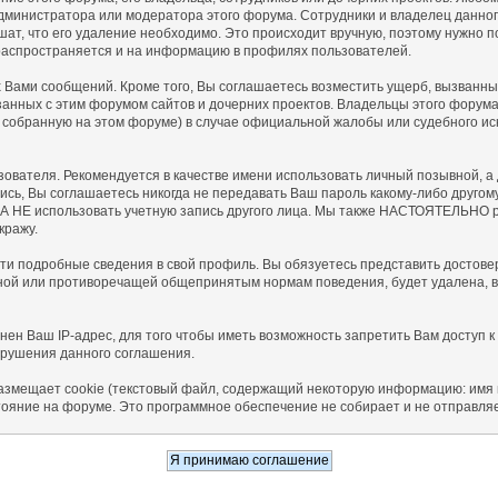
дминистратора или модератора этого форума. Сотрудники и владелец данног
ат, что его удаление необходимо. Это происходит вручную, поэтому нужно по
распространяется и на информацию в профилях пользователей.
Вами сообщений. Кроме того, Вы соглашаетесь возместить ущерб, вызванны
язанных с этим форумом сайтов и дочерних проектов. Владельцы этого форум
собранную на этом форуме) в случае официальной жалобы или судебного ис
ьзователя. Рекомендуется в качестве имени использовать личный позывной, 
ись, Вы соглашаетесь никогда не передавать Ваш пароль какому-либо другом
ДА НЕ использовать учетную запись другого лица. Мы также НАСТОЯТЕЛЬНО 
кражу.
сти подробные сведения в свой профиль. Вы обязуетесь представить досто
ной или противоречащей общепринятым нормам поведения, будет удалена, во
ен Ваш IP-адрес, для того чтобы иметь возможность запретить Вам доступ к
арушения данного соглашения.
азмещает cookie (текстовый файл, содержащий некоторую информацию: имя п
тояние на форуме. Это программное обеспечение не собирает и не отправля