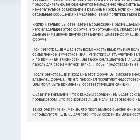
предосудительно, рекомендуется немедленно уведомить а
нежелательное содержание в разумные сроки, если они реш
отдельные сообщения немедленно. Такая политика также 
Исключительно Вы отвечаете за содержание размещаемых 
него владельцев этого форума, его сотрудников, любых св
данные (или любую другую связанную с Вами информацию, 
форуме.
При регистрации у Вас есть возможность выбрать имя пол
осмысленное и уместное имя. Регистрируя эту учетную зап
и по причинам законности. Вы также соглашаетесь НИКОГ
пароль для своей учетной записи, чтобы предотвратить её 
После регистрации и входа на этот форум Вы сможете вне
владелец форума или его персонал посчитают недостовер
Вам могут быть применены соответствующие санкции.
Обратите внимание, что с каждым сообщением будет сохран
провайдером. Это произойдет лишь в случае серьезного н
Также обратите внимание, что программное обеспечение р
используется ТОЛЬКО для того, чтобы сохранить Ваше сос