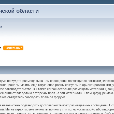
ской области
сь
.
д
Регистрация
орума не будете размещать на нем сообщения, являющиеся ложными, клеветн
ежнациональную или ещё какую-либо рознь, сексуально ориентированными,
е законодательство. Вы также соглашаетесь не размещать материалы, защи
решения от владельца авторских прав на эти материалы. Спам, флуд, реклам
акже обязуетесь соблюдать правила форума.
ма невозможно подтвердить достоверность всех размещаемых сообщений. Пожа
ний. Мы не гарантируем точность, полноту или полезность какой-либо инфо
ие этого форума, его владельца, сотрудников или дочерних проектов. Любом