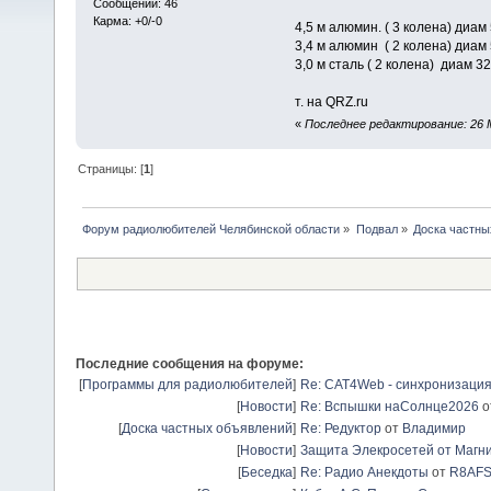
Сообщений: 46
Карма: +0/-0
4,5 м алюмин. ( 3 колена) диа
3,4 м алюмин ( 2 колена) диам
3,0 м сталь ( 2 колена) диам
т. на QRZ.ru
«
Последнее редактирование: 26 М
Страницы: [
1
]
Форум радиолюбителей Челябинской области
»
Подвал
»
Доска частны
Последние сообщения на форуме:
[
Программы для радиолюбителей
]
Re: CAT4Web - синхронизаци
[
Новости
]
Re: Вспышки наСолнце2026
о
[
Доска частных объявлений
]
Re: Редуктор
от
Владимир
[
Новости
]
Защита Элекросетей от Магн
[
Беседка
]
Re: Радио Анекдоты
от
R8AF