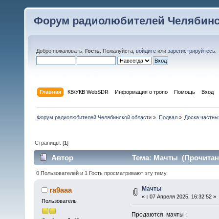
Форум радиолюбителей Челябинс
Добро пожаловать,
Гость
. Пожалуйста,
войдите
или
зарегистрируйтесь
.
Главная
КВ/УКВ WebSDR
Информация о тропо
Помощь
Вход
Форум радиолюбителей Челябинской области
»
Подвал
»
Доска частны
Страницы: [
1
]
Автор
Тема: Мачты (Прочитано
0 Пользователей и 1 Гость просматривают эту тему.
Мачты
ra9aaa
«
:
07 Апреля 2025, 16:32:52 »
Пользователь
Продаются мачты :