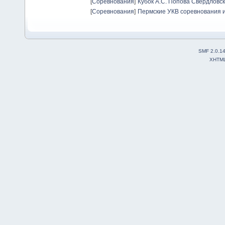
[
Соревнования
]
Кубок А.С. Попова Свердловск
[
Соревнования
]
Пермские УКВ соревнования и
SMF 2.0.1
XHTM