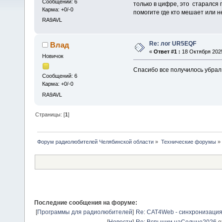
Сообщений: 6
только в цифре, это старался 
Карма: +0/-0
помогите где кто мешает или не
RA9AVL
Re: лог UR5EQF
Влад
«
Ответ #1 :
18 Октября 2025
Новичок
Спасибо все получилось убрал 
Сообщений: 6
Карма: +0/-0
RA9AVL
Страницы: [
1
]
Форум радиолюбителей Челябинской области
»
Технические форумы
»
Последние сообщения на форуме:
[
Программы для радиолюбителей
]
Re: CAT4Web - синхронизаци
[
Новости
]
Re: Вспышки наСолнце2026
о