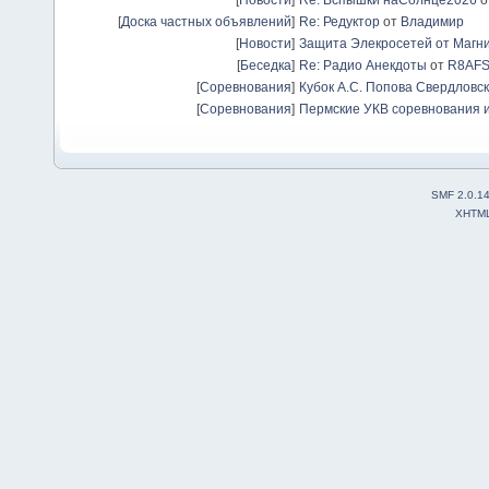
[
Доска частных объявлений
]
Re: Редуктор
от
Владимир
[
Новости
]
Защита Элекросетей от Магн
[
Беседка
]
Re: Радио Анекдоты
от
R8AF
[
Соревнования
]
Кубок А.С. Попова Свердловск
[
Соревнования
]
Пермские УКВ соревнования и
SMF 2.0.1
XHTM