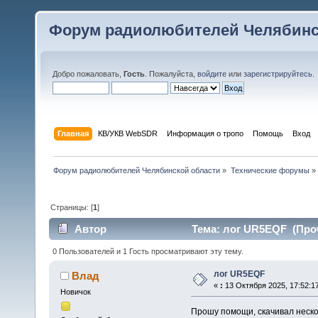
Форум радиолюбителей Челябинс
Добро пожаловать,
Гость
. Пожалуйста,
войдите
или
зарегистрируйтесь
.
Главная
КВ/УКВ WebSDR
Информация о тропо
Помощь
Вход
Форум радиолюбителей Челябинской области
»
Технические форумы
»
Страницы: [
1
]
Автор
Тема: лог UR5EQF (Проч
0 Пользователей и 1 Гость просматривают эту тему.
лог UR5EQF
Влад
«
:
13 Октября 2025, 17:52:1
Новичок
Прошу помощи, скачивал неско