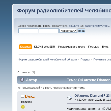
Форум радиолюбителей Челябинс
Добро пожаловать,
Гость
. Пожалуйста,
войдите
или
зарегистрируйтесь
.
Главная
КВ/УКВ WebSDR
Информация о тропо
Помощь
Вход
Форум радиолюбителей Челябинской области
»
Подвал
»
Полезные сс
Страницы: [
1
]
Автор
Тема: Об антене Diamond
0 Пользователей и 1 Гость просматривают эту тему.
Об антене Diamond F-23 
Влад
«
:
22 Сентября 2025, 18:19:
Новичок
Коллинеарная антенна «DIAM