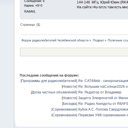
Сообщений: 6
144-146 МГц. Юрий Юкин (RK4
Карма: +0/-0
На сайте r4u-srr.ru там есть мн
RA9AVL
Страницы: [
1
]
Форум радиолюбителей Челябинской области
»
Подвал
»
Полезные сс
Последние сообщения на форуме:
[
Программы для радиолюбителей
]
Re: CAT4Web - синхронизаци
[
Новости
]
Re: Вспышки наСолнце2026
о
[
Доска частных объявлений
]
Re: Редуктор
от
Владимир
[
Новости
]
Защита Элекросетей от Магн
[
Беседка
]
Re: Радио Анекдоты
от
R8AF
[
Соревнования
]
Кубок А.С. Попова Свердловск
[
Соревнования
]
Пермские УКВ соревнования и