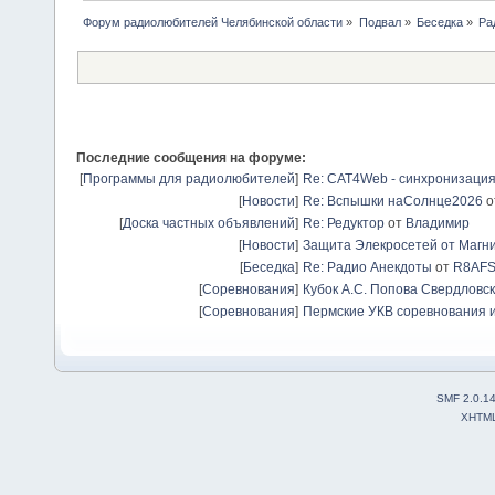
Форум радиолюбителей Челябинской области
»
Подвал
»
Беседка
»
Ра
Последние сообщения на форуме:
[
Программы для радиолюбителей
]
Re: CAT4Web - синхронизаци
[
Новости
]
Re: Вспышки наСолнце2026
о
[
Доска частных объявлений
]
Re: Редуктор
от
Владимир
[
Новости
]
Защита Элекросетей от Магн
[
Беседка
]
Re: Радио Анекдоты
от
R8AF
[
Соревнования
]
Кубок А.С. Попова Свердловск
[
Соревнования
]
Пермские УКВ соревнования и
SMF 2.0.1
XHTM