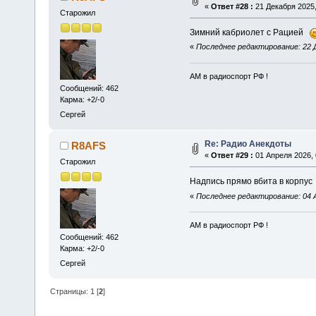
«
Ответ #28 :
21 Декабря 2025,
Старожил
Зимний кабриолет с Рацией
«
Последнее редактирование: 22 Д
АМ в радиоспорт РФ !
Сообщений: 462
Карма: +2/-0
Сергей
Re: Радио Анекдоты
R8AFS
«
Ответ #29 :
01 Апреля 2026, 
Старожил
Надпись прямо вбита в корпу
«
Последнее редактирование: 04 
АМ в радиоспорт РФ !
Сообщений: 462
Карма: +2/-0
Сергей
Страницы:
1
[
2
]