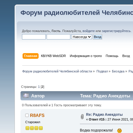
Форум радиолюбителей Челябинс
Добро пожаловать,
Гость
. Пожалуйста,
войдите
или
зарегистрируйтесь
.
Главная
КВ/УКВ WebSDR
Информация о тропо
Помощь
Вход
Форум радиолюбителей Челябинской области
»
Подвал
»
Беседка
»
Ра
Страницы:
1
[
2
]
Автор
Тема: Радио Анекдоты (
0 Пользователей и 1 Гость просматривают эту тему.
Re: Радио Анекдоты
R8AFS
«
Ответ #15 :
27 Июня 2021, 08
Старожил
Водка подорожала!