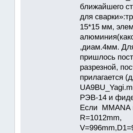
ближайшего ст
для сварки»:т
15*15 мм, эле
алюминия(како
,диам.4мм. Дл
пришлось пост
разрезной, по
прилагается (д
UA9BU_Yagi.ma
РЭВ-14 и фиде
Если MMANA н
R=1012mm,
V=996mm,D1=