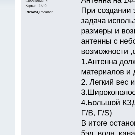
Сообщений: 71
Карма: +14/-0
При создании 
RK9AWQ member
задача испол
размеры и воз
антенны с неб
возможности ,
1.Антенна дол
материалов и 
2. Легкий вес 
3.Широкополос
4.Большой КЗД
F/B, F/S)
В итоге остан
5эл. волн. ка