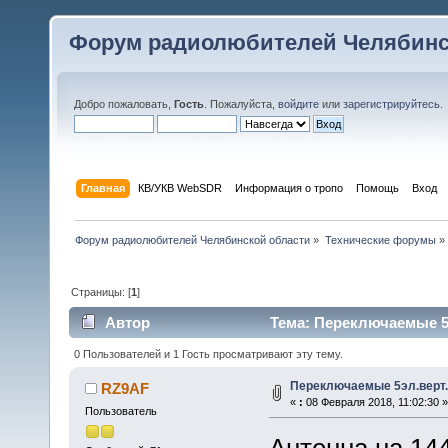
Форум радиолюбителей Челябинс
Добро пожаловать,
Гость
. Пожалуйста,
войдите
или
зарегистрируйтесь
.
Главная
КВ/УКВ WebSDR
Информация о тропо
Помощь
Вход
Форум радиолюбителей Челябинской области
»
Технические форумы
»
Страницы: [
1
]
Автор
Тема: Переключаемые 5э
0 Пользователей и 1 Гость просматривают эту тему.
Переключаемые 5эл.верт
RZ9AF
«
:
08 Февраля 2018, 11:02:30 »
Пользователь
Антенна на 1