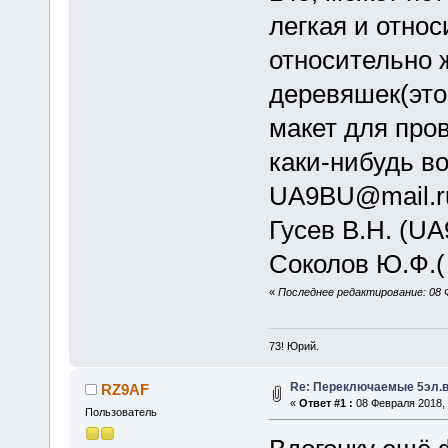
легкая и отно
относительно 
деревяшек(это
макет для про
каки-нибудь в
UA9BU@mail.r
Гусев В.Н. (U
Соколов Ю.Ф.(
«
Последнее редактирование: 08 
73! Юрий.
Re: Переключаемые 5эл.
RZ9AF
«
Ответ #1 :
08 Февраля 2018, 
Пользователь