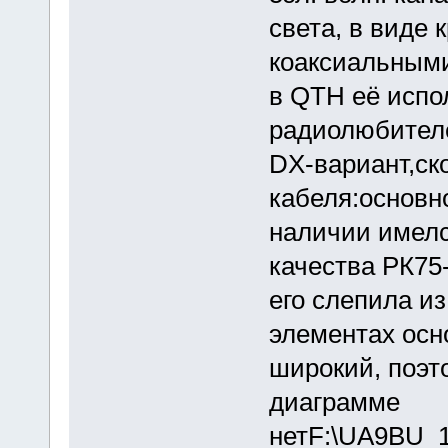
света, в виде 
коаксиальными
в QTH её испо
радиолюбителе
DX-вариант,ско
кабеля:основн
наличии имелс
качества РК75-
его слепила из
элементах осн
широкий, поэт
диаграмме
нетF:\UA9BU_1