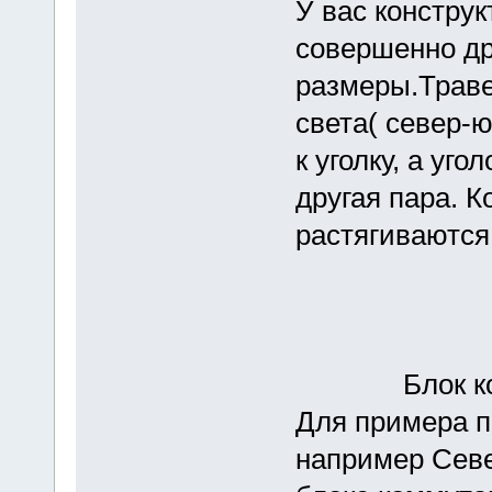
У вас констру
совершенно др
размеры.Трав
света( север-ю
к уголку, а уг
другая пара. 
растягиваются 
Блок комм
Для примера п
например Севе