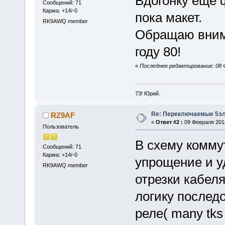
Вдогонку ещё ф
Сообщений: 71
Карма: +14/-0
пока макет.
RK9AWQ member
Обращаю вним
году 80!
«
Последнее редактирование: 08 
73! Юрий.
Re: Переключаемые 5эл
RZ9AF
«
Ответ #2 :
09 Февраля 2018
Пользователь
В схему комму
Сообщений: 71
Карма: +14/-0
упрощение и у
RK9AWQ member
отрезки кабеля
логику послед
реле( many tk