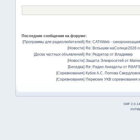
Последние сообщения на форуме:
[
Программы для радиолюбителей
]
Re: CAT4Web - синхронизаци
[
Новости
]
Re: Вспышки наСолнце2026
о
[
Доска частных объявлений
]
Re: Редуктор
от
Владимир
[
Новости
]
Защита Элекросетей от Магн
[
Беседка
]
Re: Радио Анекдоты
от
R8AF
[
Соревнования
]
Кубок А.С. Попова Свердловск
[
Соревнования
]
Пермские УКВ соревнования и
SMF 2.0.1
XHTM