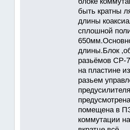
блоке коммута
быть кратны ля
длины коаксиа
сплошной поли
650мм.Основн
длины.Блок ,о
разьёмов СР-7
на пластине из
разьем управл
предусилителя
предусмотрена
помещена в ПЭ
коммутации на
вкратце всё.