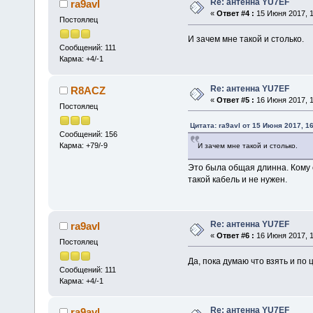
Re: антенна YU7EF
ra9avl
«
Ответ #4 :
15 Июня 2017, 1
Постоялец
И зачем мне такой и столько.
Сообщений: 111
Карма: +4/-1
Re: антенна YU7EF
R8ACZ
«
Ответ #5 :
16 Июня 2017, 1
Постоялец
Цитата: ra9avl от 15 Июня 2017, 16
Сообщений: 156
Карма: +79/-9
И зачем мне такой и столько.
Это была общая длинна. Кому с
такой кабель и не нужен.
Re: антенна YU7EF
ra9avl
«
Ответ #6 :
16 Июня 2017, 1
Постоялец
Да, пока думаю что взять и по
Сообщений: 111
Карма: +4/-1
Re: антенна YU7EF
ra9avl