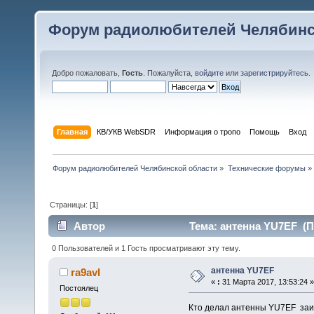
Форум радиолюбителей Челябинс
Добро пожаловать,
Гость
. Пожалуйста,
войдите
или
зарегистрируйтесь
.
Главная
КВ/УКВ WebSDR
Информация о тропо
Помощь
Вход
Форум радиолюбителей Челябинской области
»
Технические форумы
»
Страницы: [
1
]
Автор
Тема: антенна YU7EF (П
0 Пользователей и 1 Гость просматривают эту тему.
антенна YU7EF
ra9avl
«
:
31 Марта 2017, 13:53:24 »
Постоялец
Кто делал антенны YU7EF заин