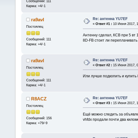
Сообщений: 111
Карма: +4/-1
Re: антенна YU7EF
ra9avl
«
Ответ #1 :
10 Июня 2017, 1
Постоялец
Антенну сделал, КСВ при 5 вт 1
Сообщений: 111
8D-FB стоит ли переплачивать 
Карма: +4/-1
Re: антенна YU7EF
ra9avl
«
Ответ #2 :
15 Июня 2017, 0
Постоялец
Или лучше подкопить и купить 
Сообщений: 111
Карма: +4/-1
Re: антенна YU7EF
R8ACZ
«
Ответ #3 :
15 Июня 2017, 1
Постоялец
Ещё можно следить за объявле
Сообщений: 156
vhfdx продали почти два килом
Карма: +79/-9