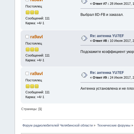
«
Ответ #7 :
28 Июня 2017, 1
Постоялец
Выбрал 8D-FB и заказал.
Сообщений: 111
Карма: +4/-1
Re: антенна YU7EF
ra9avl
«
Ответ #8 :
10 Июля 2017, 2
Постоялец
Подскажите коэффициент укор
Сообщений: 111
Карма: +4/-1
Re: антенна YU7EF
ra9avl
«
Ответ #9 :
24 Июля 2017, 2
Постоялец
Антенна установлена и не пло
Сообщений: 111
Карма: +4/-1
Страницы: [
1
]
Форум радиолюбителей Челябинской области
»
Технические форумы
»