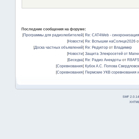
Последние сообщения на форуме:
[
Программы для радиолюбителей
]
Re: CAT4Web - синхронизаци
[
Новости
]
Re: Вспышки наСолнце2026
о
[
Доска частных объявлений
]
Re: Редуктор
от
Владимир
[
Новости
]
Защита Элекросетей от Магн
[
Беседка
]
Re: Радио Анекдоты
от
R8AF
[
Соревнования
]
Кубок А.С. Попова Свердловск
[
Соревнования
]
Пермские УКВ соревнования и
SMF 2.0.1
XHTM