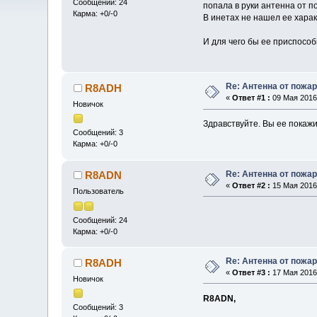
Сообщений: 24
попала в руки антенна от 
Карма: +0/-0
В инетах не нашел ее харак
И для чего бы ее приспосо
Re: Антенна от пожа
R8ADH
«
Ответ #1 :
09 Мая 2016,
Новичок
Здравствуйте. Вы ее покажи
Сообщений: 3
Карма: +0/-0
Re: Антенна от пожа
R8ADN
«
Ответ #2 :
15 Мая 2016,
Пользователь
Сообщений: 24
Карма: +0/-0
Re: Антенна от пожа
R8ADH
«
Ответ #3 :
17 Мая 2016,
Новичок
R8ADN,
Сообщений: 3