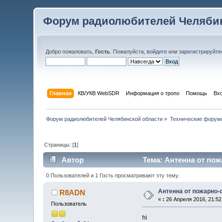
Форум радиолюбителей Челябин
Добро пожаловать,
Гость
. Пожалуйста,
войдите
или
зарегистрируйте
Главная
КВ/УКВ WebSDR
Информация о тропо
Помощь
Вх
Форум радиолюбителей Челябинской области
»
Технические форум
Страницы: [
1
]
Автор
Тема: Антенна от пож
0 Пользователей и 1 Гость просматривают эту тему.
Антенна от пожарно-
R8ADN
«
:
26 Апреля 2016, 21:52
Пользователь
hi