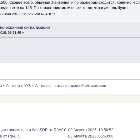
72.500. Скорее всего, обычная J-антенна, и по размерам сходится. Конечно, е
ределаете на 145. По характеристикам почти то же, что и диполь будет.
17 Мая 2016, 23:15:58 от R8ADH
»
рно-охранной сигнализации
016, 08:51:46 »
ы
»
Антенны
»
УКВ
»
Антенна от пожарно-охранной сигнализации
ация трансивера и WebSDR
от
R8ACC
03 Августа 2026, 18:58:52
26
от
R8AFS
03 Августа 2026, 06:53:08