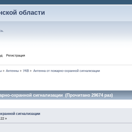
ской области
сь
.
од
Регистрация
ы
»
Антенны
»
УКВ
»
Антенна от пожарно-охранной сигнализации
арно-охранной сигнализации (Прочитано 29674 раз)
охранной сигнализации
:22 »