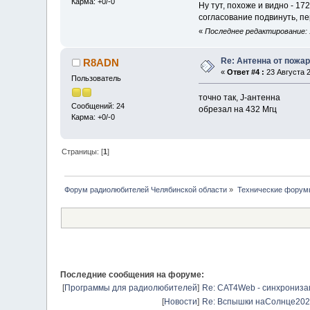
Карма: +0/-0
Ну тут, похоже и видно - 1
согласование подвинуть, пе
«
Последнее редактирование: 
Re: Антенна от пожа
R8ADN
«
Ответ #4 :
23 Августа 2
Пользователь
точно так, J-антенна
Сообщений: 24
обрезал на 432 Мгц
Карма: +0/-0
Страницы: [
1
]
Форум радиолюбителей Челябинской области
»
Технические форум
Последние сообщения на форуме:
[
Программы для радиолюбителей
]
Re: CAT4Web - синхрониз
[
Новости
]
Re: Вспышки наСолнце20