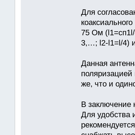
Для согласова
коаксиального
75 Ом (l1=сп1l/
3,…; l2-l1=l/4) 
Данная антенн
поляризацией 
же, что и один
В заключение 
Для удобства 
рекомендуется
снабжать высо