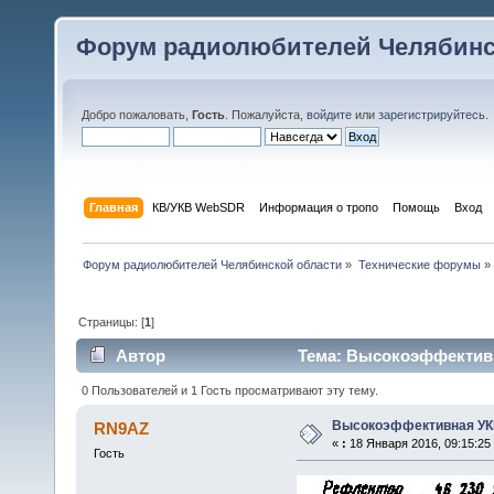
Форум радиолюбителей Челябинс
Добро пожаловать,
Гость
. Пожалуйста,
войдите
или
зарегистрируйтесь
.
Главная
КВ/УКВ WebSDR
Информация о тропо
Помощь
Вход
Форум радиолюбителей Челябинской области
»
Технические форумы
»
Страницы: [
1
]
Автор
Тема: Высокоэффективна
0 Пользователей и 1 Гость просматривают эту тему.
Высокоэффективная УКВ
RN9AZ
«
:
18 Января 2016, 09:15:25
Гость