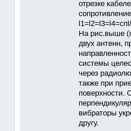
отрезке кабел
сопротивление
l1=l2=l3=l4=спl/
На рис.выше (
двух антенн, 
направленност
системы целес
через радиолю
также при при
поверхности. 
перпендикуляр
вибраторы укр
другу.