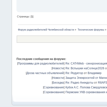
Страницы: [
1
]
Форум радиолюбителей Челябинской области
»
Технические форумы
»
Последние сообщения на форуме:
[
Программы для радиолюбителей
]
Re: CAT4Web - синхронизаци
[
Новости
]
Re: Вспышки наСолнце2026
о
[
Доска частных объявлений
]
Re: Редуктор
от
Владимир
[
Новости
]
Защита Элекросетей от Магн
[
Беседка
]
Re: Радио Анекдоты
от
R8AF
[
Соревнования
]
Кубок А.С. Попова Свердловск
[
Соревнования
]
Пермские УКВ соревнования и