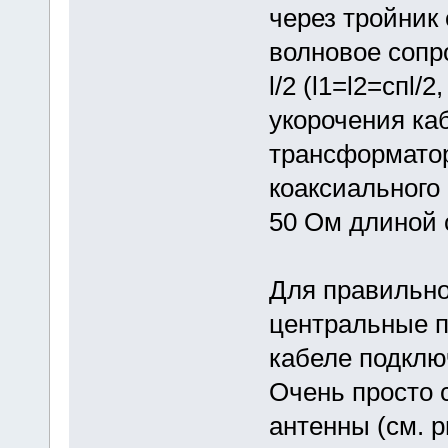
через тройник 
волновое сопр
l/2 (l1=l2=спl/
укорочения ка
трансформатор
коаксиального
50 Ом длиной с
Для правильно
центральные п
кабеле подключ
Очень просто 
антенны (см. р