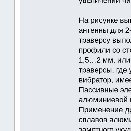
увеличении чи
На рисунке вы
антенны для 2-
траверсу выпо
профили со ст
1,5…2 мм, или
траверсы, где
вибратор, имее
Пассивные эле
алюминиевой п
Применение др
сплавов алюми
заметного уху