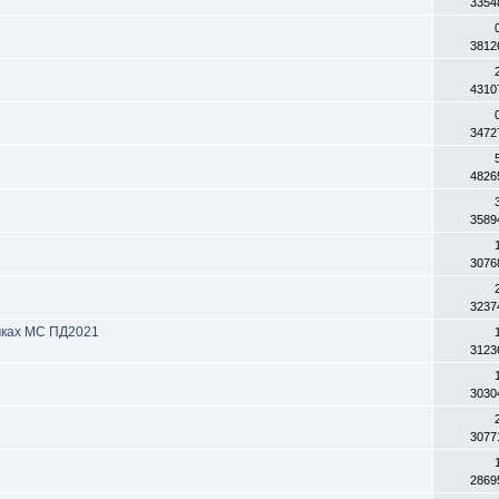
3354
3812
4310
3472
4826
3589
3076
3237
мках МС ПД2021
3123
3030
3077
2869