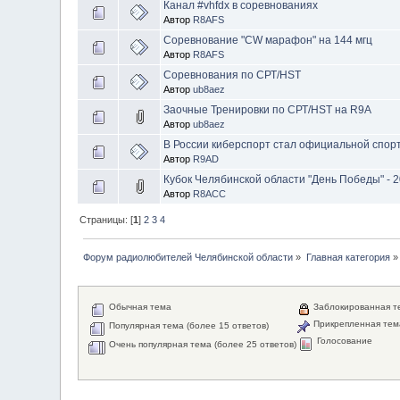
Канал #vhfdx в соревнованиях
Автор
R8AFS
Соревнование "CW марафон" на 144 мгц
Автор
R8AFS
Соревнования по СРТ/HST
Автор
ub8aez
Заочные Тренировки по СРТ/HST на R9A
Автор
ub8aez
В России киберспорт стал официальной спор
Автор
R9AD
Кубок Челябинской области "День Победы" - 
Автор
R8ACC
Страницы: [
1
]
2
3
4
Форум радиолюбителей Челябинской области
»
Главная категория
»
Обычная тема
Заблокированная т
Прикрепленная тем
Популярная тема (более 15 ответов)
Голосование
Очень популярная тема (более 25 ответов)