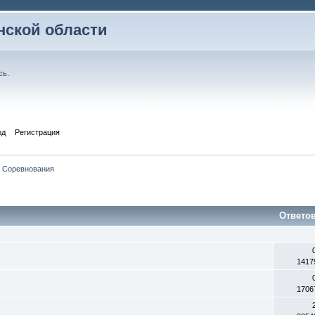
ской области
сь
.
од
Регистрация
Соревнования
Ответо
1417
1706