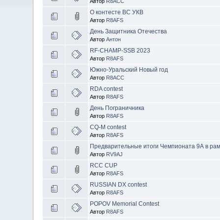
Автор
R8ACC
О контесте ВС УКВ
Автор
R8AFS
День Защитника Отечества
Автор
Антон
RF-CHAMP-SSB 2023
Автор
R8AFS
Южно-Уральский Новый год
Автор
R8ACC
RDA contest
Автор
R8AFS
День Пограничника
Автор
R8AFS
CQ-M contest
Автор
R8AFS
Предварительные итоги Чемпионата 9А в ра
Автор
RV9AJ
RCC CUP
Автор
R8AFS
RUSSIAN DX contest
Автор
R8AFS
POPOV Memorial Contest
Автор
R8AFS