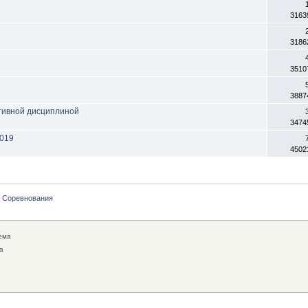
3163
3186
3510
3887
тивной дисциплиной
3474
2019
4502
Соревнования
ема
а