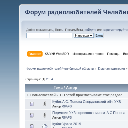
Форум радиолюбителей Челябин
Добро пожаловать,
Гость
. Пожалуйста,
войдите
или
зарегистрируйте
Главная
КВ/УКВ WebSDR
Информация о тропо
Помощь
Вх
Форум радиолюбителей Челябинской области
»
Главная категория
»
Страницы: [
1
]
2
3
4
Тема
/
Автор
0 Пользователей и 11 Гостей просматривают этот раздел.
Кубок А.С. Попова Свердловской обл. УКВ
Автор
R8AFS
Пермские УКВ соревнования им. А.С.Попова.
Автор
R8AFS
Кубок Урала 2019