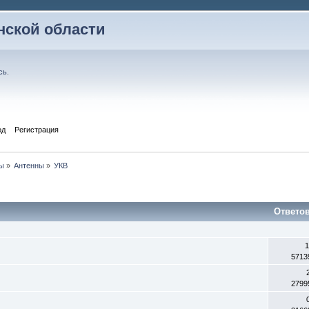
ской области
сь
.
од
Регистрация
ы
»
Антенны
»
УКВ
Ответо
1
5713
2799