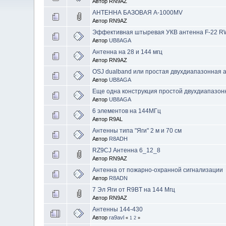
Автор RN9AZ
АНТЕННА БАЗОВАЯ A-1000MV
Автор RN9AZ
Эффективная штыревая УКВ антенна F-22 RW
Автор
UB8AGA
Антенна на 28 и 144 мгц
Автор RN9AZ
OSJ dualband или простая двухдиапазонная 
Автор
UB8AGA
Еще одна конструкция простой двухдиапазон
Автор
UB8AGA
6 элементов на 144МГц
Автор R9AL
Антенны типа "Яги" 2 м и 70 см
Автор
R8ADH
RZ9CJ Антенна 6_12_8
Автор RN9AZ
Антенна от пожарно-охранной сигнализации
Автор
R8ADN
7 Эл Яги от R9BT на 144 Мгц
Автор RN9AZ
Антенны 144-430
Автор
ra9avl
«
1
2
»