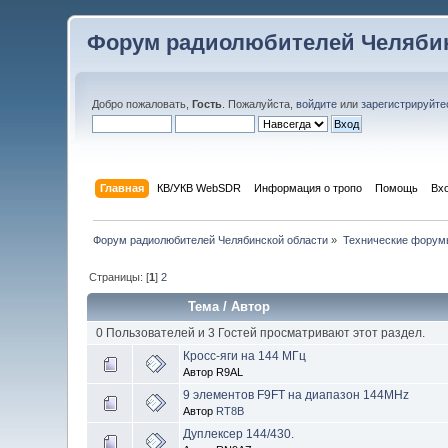
Форум радиолюбителей Челябин
Добро пожаловать,
Гость
. Пожалуйста,
войдите
или
зарегистрируйте
Главная
КВ/УКВ WebSDR
Информация о тропо
Помощь
Вх
Форум радиолюбителей Челябинской области
»
Технические форум
Страницы: [
1
]
2
Тема
/
Автор
0 Пользователей и 3 Гостей просматривают этот раздел.
Кросс-яги на 144 МГц
Автор R9AL
9 элементов F9FT на диапазон 144MHz
Автор
RT8B
Дуплексер 144/430.