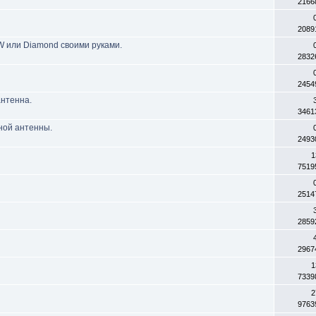
2166
2089
 или Diamond своими руками.
2832
2454
антенна.
3461
ной антенны.
2493
1
7519
2514
2859
2967
1
7339
2
9763