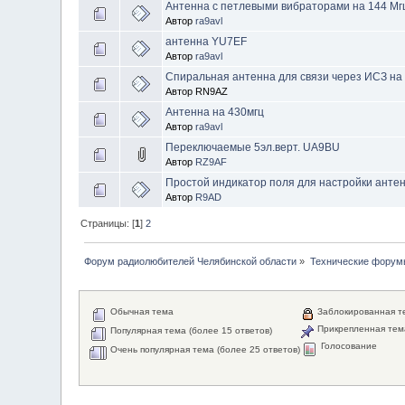
Антенна с петлевыми вибраторами на 144 Мг
Автор
ra9avl
антенна YU7EF
Автор
ra9avl
Спиральная антенна для связи через ИСЗ на 
Автор RN9AZ
Антенна на 430мгц
Автор
ra9avl
Переключаемые 5эл.верт. UA9BU
Автор
RZ9AF
Простой индикатор поля для настройки анте
Автор
R9AD
Страницы: [
1
]
2
Форум радиолюбителей Челябинской области
»
Технические форум
Обычная тема
Заблокированная т
Прикрепленная тем
Популярная тема (более 15 ответов)
Голосование
Очень популярная тема (более 25 ответов)