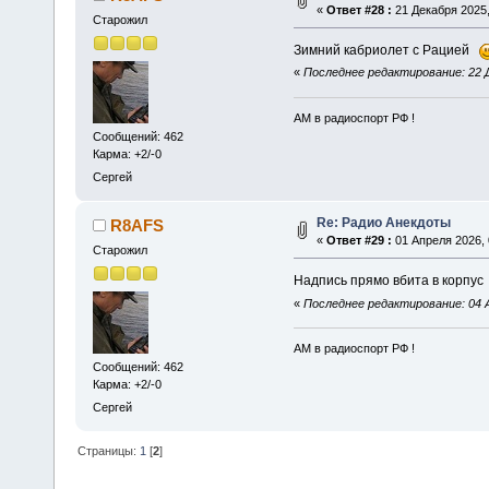
«
Ответ #28 :
21 Декабря 2025,
Старожил
Зимний кабриолет с Рацией
«
Последнее редактирование: 22 Д
АМ в радиоспорт РФ !
Сообщений: 462
Карма: +2/-0
Сергей
Re: Радио Анекдоты
R8AFS
«
Ответ #29 :
01 Апреля 2026, 
Старожил
Надпись прямо вбита в корпу
«
Последнее редактирование: 04 
АМ в радиоспорт РФ !
Сообщений: 462
Карма: +2/-0
Сергей
Страницы:
1
[
2
]