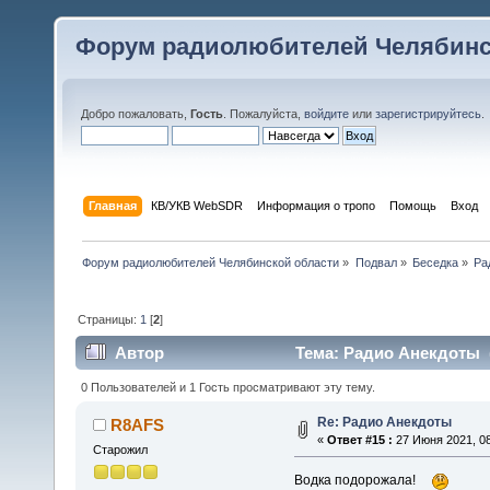
Форум радиолюбителей Челябинс
Добро пожаловать,
Гость
. Пожалуйста,
войдите
или
зарегистрируйтесь
.
Главная
КВ/УКВ WebSDR
Информация о тропо
Помощь
Вход
Форум радиолюбителей Челябинской области
»
Подвал
»
Беседка
»
Ра
Страницы:
1
[
2
]
Автор
Тема: Радио Анекдоты (
0 Пользователей и 1 Гость просматривают эту тему.
Re: Радио Анекдоты
R8AFS
«
Ответ #15 :
27 Июня 2021, 08
Старожил
Водка подорожала!