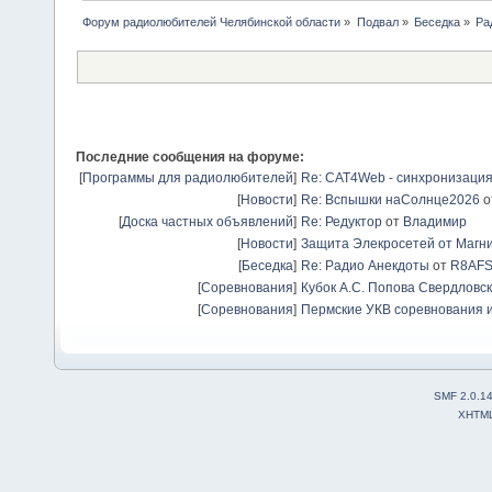
Форум радиолюбителей Челябинской области
»
Подвал
»
Беседка
»
Ра
Последние сообщения на форуме:
[
Программы для радиолюбителей
]
Re: CAT4Web - синхронизаци
[
Новости
]
Re: Вспышки наСолнце2026
о
[
Доска частных объявлений
]
Re: Редуктор
от
Владимир
[
Новости
]
Защита Элекросетей от Магн
[
Беседка
]
Re: Радио Анекдоты
от
R8AF
[
Соревнования
]
Кубок А.С. Попова Свердловск
[
Соревнования
]
Пермские УКВ соревнования и
SMF 2.0.1
XHTM