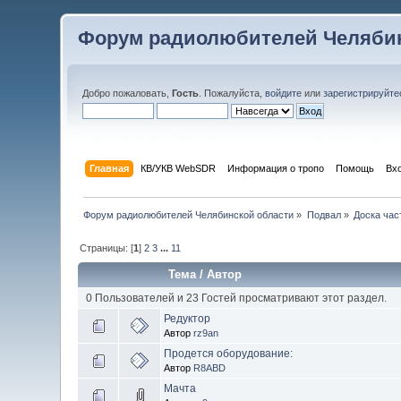
Форум радиолюбителей Челябин
Добро пожаловать,
Гость
. Пожалуйста,
войдите
или
зарегистрируйте
Главная
КВ/УКВ WebSDR
Информация о тропо
Помощь
Вх
Форум радиолюбителей Челябинской области
»
Подвал
»
Доска час
Страницы: [
1
]
2
3
...
11
Тема
/
Автор
0 Пользователей и 23 Гостей просматривают этот раздел.
Редуктор
Автор
rz9an
Продется оборудование:
Автор
R8ABD
Мачта