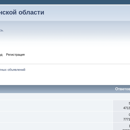
ской области
сь
.
од
Регистрация
тных объявлений
Ответо
471
777