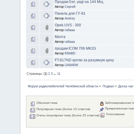
Продам 5эл. yagi на 144 Мгц.
Автор
Сергей
Панель для ГУ-81
Автор
Andrey
Opek UVS - 300
Автор
ra9aaa
Мачта
Автор
ra9aaa
продам ICOM 706 MK2G
Автор
R8ABD
FT-817ND куплю за разумную цену
Автор
UA9ARM
Страницы: [
1
]
2
3
...
11
Форум радиолюбителей Челябинской области
»
Подвал
»
Доска час
Обычная тема
Заблокированная т
Прикрепленная тем
Популярная тема (более 15 ответов)
Голосование
Очень популярная тема (более 25 ответов)