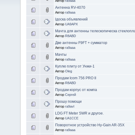
Автор
ra9aaa
Антенна RV-4070
Автор
ra9aaa
lдоска объявлений
Автор
UA9APX
Мачта для антенны телескопическа стеклопл
Автор
R8ABD
Две антенны F9FT + сумматор
Автор
ra9aaa
Мачты
Автор
ra9aaa
Куплю плиту от Унжи-1
Автор
Oleg
Продам Icom 756 PRO II
Автор
R8ABD
Продам корпус от компа
Автор
Сергей
Прошу помощи
Автор
ra9avl
LDG FT Meter SWR и другое.
Автор
UA1CCE
Поворотное устройство Hy-Gain AR-35X
Автор
ra9aaa