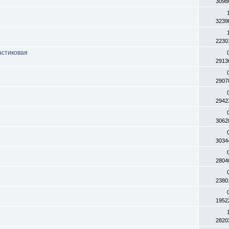
3098
3239
2230
астиковая
2913
2907
2942
3062
3034
2804
2380
1952
2820