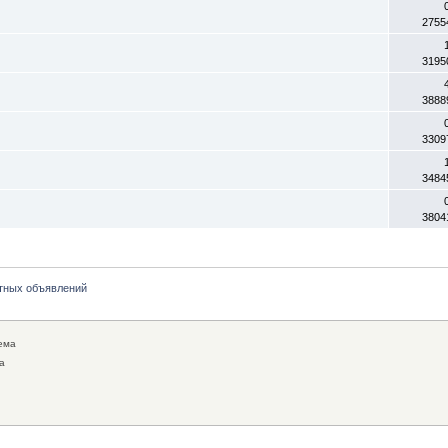
2755
3195
3888
3309
3484
3804
тных объявлений
ема
а