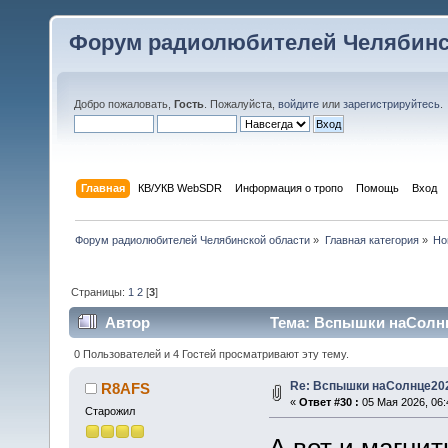
Форум радиолюбителей Челябинс
Добро пожаловать,
Гость
. Пожалуйста,
войдите
или
зарегистрируйтесь
.
Главная
КВ/УКВ WebSDR
Информация о тропо
Помощь
Вход
Форум радиолюбителей Челябинской области
»
Главная категория
»
Но
Страницы:
1
2
[
3
]
Автор
Тема: Вспышки наСолнц
0 Пользователей и 4 Гостей просматривают эту тему.
Re: Вспышки наСолнце20
R8AFS
«
Ответ #30 :
05 Мая 2026, 06:
Старожил
А вот и магнит