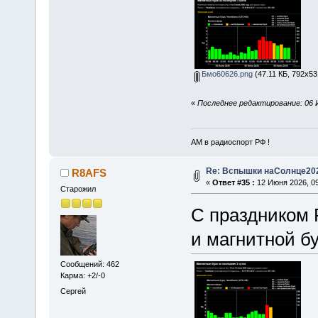
Бмо60626.png
(47.11 КБ, 792x53
«
Последнее редактирование: 06 
АМ в радиоспорт РФ !
Re: Вспышки наСолнце20
R8AFS
«
Ответ #35 :
12 Июня 2026, 09
Старожил
С праздником 
и магнитной бу
Сообщений: 462
Карма: +2/-0
Сергей