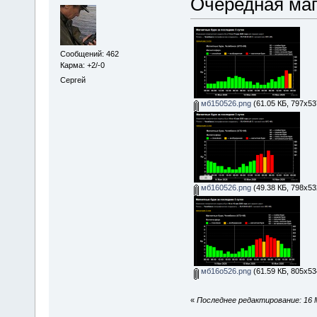
Очередная маг
Сообщений: 462
Карма: +2/-0
Сергей
мб150526.png
(61.05 КБ, 797x53
мб160526.png
(49.38 КБ, 798x53
мб16о526.png
(61.59 КБ, 805x53
«
Последнее редактирование: 16 