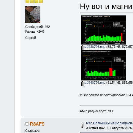
Ну вот и магни
Сообщений: 462
Карма: +2/-0
Сергей
мб230726.png
(58.71 КБ, 872x57
мб240726.png
(81.54 КБ, 855x58
«
Последнее редактирование: 24 
АМ в радиоспорт РФ !
Re: Вспышки наСолнце20
R8AFS
«
Ответ #42 :
01 Августа 2026,
Старожил