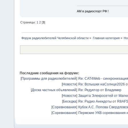
АМ в радиоспорт РФ !
Страницы:
1
2
[
3
]
Форум радиолюбителей Челябинской области
»
Главная категория
»
Но
Последние сообщения на форуме:
[
Программы для радиолюбителей
]
Re: CAT4Web - синхронизаци
[
Новости
]
Re: Вспышки наСолнце2026
о
[
Доска частных объявлений
]
Re: Редуктор
от
Владимир
[
Новости
]
Защита Элекросетей от Магн
[
Беседка
]
Re: Радио Анекдоты
от
R8AF
[
Соревнования
]
Кубок А.С. Попова Свердловск
[
Соревнования
]
Пермские УКВ соревнования и