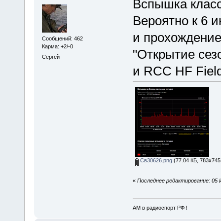
Вспышка класс
Вероятно к 6 
и прохождение
Сообщений: 462
Карма: +2/-0
"Открытие сезо
Сергей
и RCC HF Field
Св30626.png
(77.04 КБ, 783x745
«
Последнее редактирование: 05 
АМ в радиоспорт РФ !