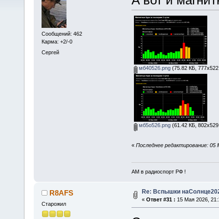
Сообщений: 462
Карма: +2/-0
Сергей
мб40526.png
(75.82 КБ, 777x522
мб5о526.png
(61.42 КБ, 802x529
«
Последнее редактирование: 05 
АМ в радиоспорт РФ !
Re: Вспышки наСолнце20
R8AFS
«
Ответ #31 :
15 Мая 2026, 21:
Старожил