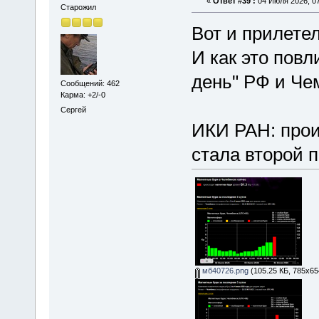
«
Ответ #39 :
04 Июля 2026, 07
Старожил
Вот и прилетело
И как это пов
день" РФ и Че
Сообщений: 462
Карма: +2/-0
Сергей
ИКИ РАН: прои
стала второй п
мб40726.png
(105.25 КБ, 785x65