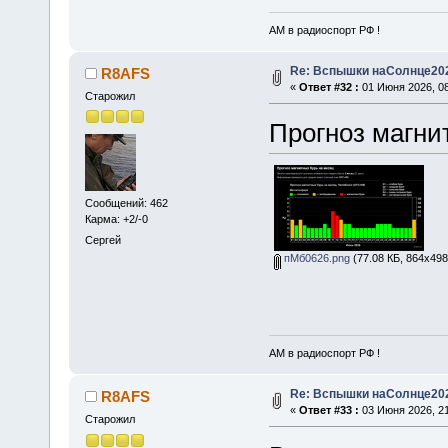
АМ в радиоспорт РФ !
Re: Вспышки наСолнце20
R8AFS
«
Ответ #32 :
01 Июня 2026, 08
Старожил
Прогноз магни
Сообщений: 462
Карма: +2/-0
Сергей
пМб0626.png
(77.08 КБ, 864x498
АМ в радиоспорт РФ !
Re: Вспышки наСолнце20
R8AFS
«
Ответ #33 :
03 Июня 2026, 21
Старожил