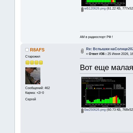
мБ120626.png
(61.22 КБ, 777x52
АМ в радиоспорт РФ !
Re: Вспышки наСолнце20
R8AFS
«
Ответ #36 :
25 Июня 2026, 16
Старожил
Вот еще малая
Сообщений: 462
Карма: +2/-0
Сергей
Бм250626.png
(60.73 КБ, 768x52