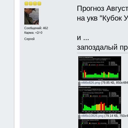
Прогноз Авгус
на укв "Кубок 
Сообщений: 462
Карма: +2/-0
и ...
Сергей
запоздалый пр
пМбо826.png
(79.85 КБ, 850x484
пМбо10826.png
(79.14 КБ, 750x4