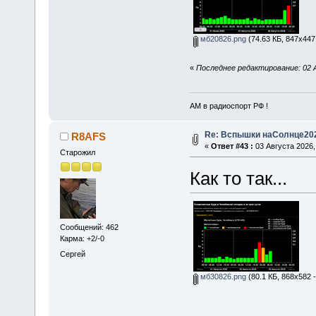
мб20826.png
(74.63 КБ, 847x447
«
Последнее редактирование: 02 
АМ в радиоспорт РФ !
Re: Вспышки наСолнце20
R8AFS
«
Ответ #43 :
03 Августа 2026,
Старожил
Как то так...
Сообщений: 462
Карма: +2/-0
Сергей
мб30826.png
(80.1 КБ, 868x582 