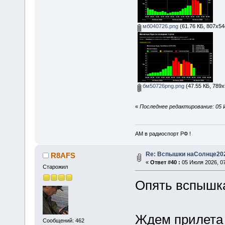
мб040726.png
(61.76 КБ, 807x54
бм50726png.png
(47.55 КБ, 789x
«
Последнее редактирование: 05 
АМ в радиоспорт РФ !
Re: Вспышки наСолнце20
R8AFS
«
Ответ #40 :
05 Июля 2026, 07
Старожил
Опять вспышка
Ждем прилета 
Сообщений: 462