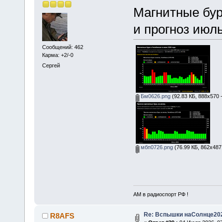
Магнитные бу
и прогноз июль
Сообщений: 462
Карма: +2/-0
Сергей
Бм0626.png
(92.83 КБ, 888x570 
мбп0726.png
(76.99 КБ, 862x487
АМ в радиоспорт РФ !
Re: Вспышки наСолнце20
R8AFS