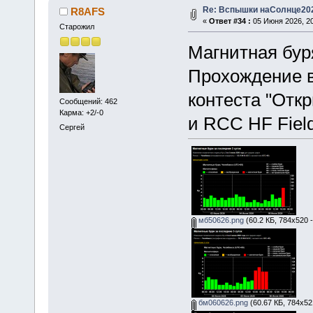
Re: Вспышки наСолнце20
R8AFS
«
Ответ #34 :
05 Июня 2026, 20
Старожил
Магнитная бур
Прохождение в
контеста "Откр
Сообщений: 462
Карма: +2/-0
и RCC HF Field
Сергей
мб50626.png
(60.2 КБ, 784x520 
бм060626.png
(60.67 КБ, 784x52