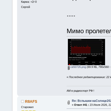
Карма: +2/-0
Сергей
.....
Мимо пролетело
св50726.png
(69.9 КБ, 790x560 -
«
Последнее редактирование: 22 
АМ в радиоспорт РФ !
Re: Вспышки наСолнце20
R8AFS
«
Ответ #41 :
23 Июля 2026, 22
Старожил