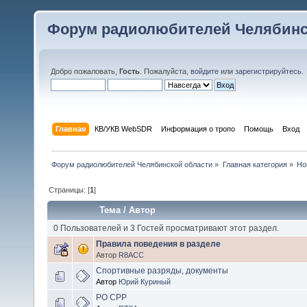
Форум радиолюбителей Челябинс
Добро пожаловать,
Гость
. Пожалуйста,
войдите
или
зарегистрируйтесь
.
Главная
КВ/УКВ WebSDR
Информация о тропо
Помощь
Вход
Форум радиолюбителей Челябинской области
»
Главная категория
»
Но
Страницы: [
1
]
Тема
/
Автор
0 Пользователей и 3 Гостей просматривают этот раздел.
Правила поведения в разделе
Автор
R8ACC
Спортивные разряды, документы
Автор
Юрий Куриный
РО СРР