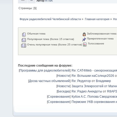
Автор
RT8A
Страницы: [
1
]
Форум радиолюбителей Челябинской области
»
Главная категория
»
Но
Обычная тема
Заблокированная тема
Прикрепленная тема
Популярная тема (более 15 ответов)
Голосование
Очень популярная тема (более 25 ответов)
Последние сообщения на форуме:
[
Программы для радиолюбителей
]
Re: CAT4Web - синхронизаци
[
Новости
]
Re: Вспышки наСолнце2026
о
[
Доска частных объявлений
]
Re: Редуктор
от
Владимир
[
Новости
]
Защита Элекросетей от Магн
[
Беседка
]
Re: Радио Анекдоты
от
R8AF
[
Соревнования
]
Кубок А.С. Попова Свердловск
[
Соревнования
]
Пермские УКВ соревнования и