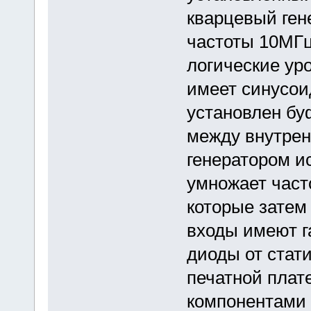
кварцевый ген
частоты 10МГц
логические уро
имеет синусои
установлен бу
между внутре
генератором и
умножает част
которые затем
входы имеют г
диоды от стат
печатной плат
компонентами 