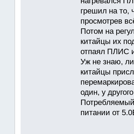
нагревался ПЛ
грешил на то, 
просмотрев вс
Потом на регу
китайцы их под
отпаял ПЛИС и
Уж не знаю, ли
китайцы присл
перемаркирова
один, у другог
Потребляемый 
питании от 5.0