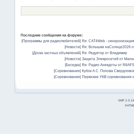
Последние сообщения на форуме:
[
Программы для радиолюбителей
]
Re: CAT4Web - синхронизаци
[
Новости
]
Re: Вспышки наСолнце2026
о
[
Доска частных объявлений
]
Re: Редуктор
от
Владимир
[
Новости
]
Защита Элекросетей от Магн
[
Беседка
]
Re: Радио Анекдоты
от
R8AF
[
Соревнования
]
Кубок А.С. Попова Свердловск
[
Соревнования
]
Пермские УКВ соревнования и
SMF 2.0.1
XHTM