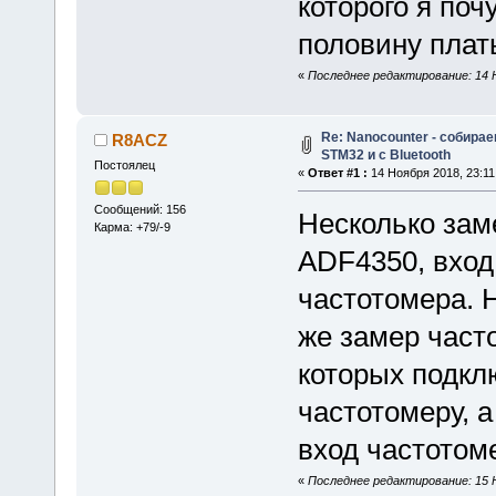
которого я поч
половину пла
«
Последнее редактирование: 14 
Re: Nanocounter - собира
R8ACZ
STM32 и с Bluetooth
Постоялец
«
Ответ #1 :
14 Ноября 2018, 23:11
Сообщений: 156
Несколько зам
Карма: +79/-9
ADF4350, вход
частотомера. Н
же замер част
которых подкл
частотомеру, 
вход частотом
«
Последнее редактирование: 15 