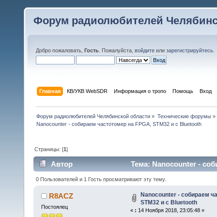
Форум радиолюбителей Челябинс
Добро пожаловать,
Гость
. Пожалуйста,
войдите
или
зарегистрируйтесь
.
Главная
КВ/УКВ WebSDR
Информация о тропо
Помощь
Вход
Форум радиолюбителей Челябинской области
»
Технические форумы
»
Nanocounter - собираем частотомер на FPGA, STM32 и с Bluetooth
Страницы: [
1
]
Автор
Тема: Nanocounter - со
29487 раз)
0 Пользователей и 1 Гость просматривают эту тему.
Nanocounter - собираем ч
R8ACZ
STM32 и с Bluetooth
Постоялец
«
:
14 Ноября 2018, 23:05:48 »