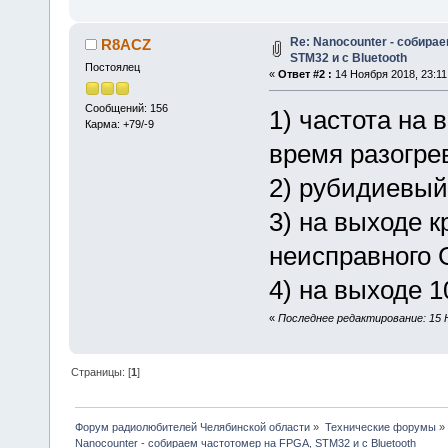
Re: Nanocounter - собира
R8ACZ
STM32 и с Bluetooth
Постоялец
«
Ответ #2 :
14 Ноября 2018, 23:11
Сообщений: 156
1) частота на 
Карма: +79/-9
время разогре
2) рубидиевый
3) на выходе 
неисправного
4) на выходе 
«
Последнее редактирование: 15 
Страницы: [
1
]
Форум радиолюбителей Челябинской области
»
Технические форумы
»
Nanocounter - собираем частотомер на FPGA, STM32 и с Bluetooth