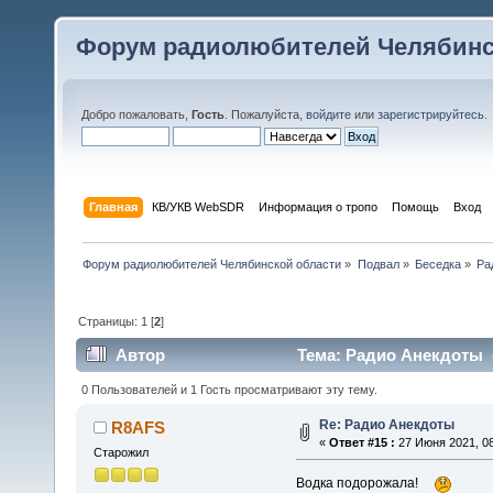
Форум радиолюбителей Челябинс
Добро пожаловать,
Гость
. Пожалуйста,
войдите
или
зарегистрируйтесь
.
Главная
КВ/УКВ WebSDR
Информация о тропо
Помощь
Вход
Форум радиолюбителей Челябинской области
»
Подвал
»
Беседка
»
Ра
Страницы:
1
[
2
]
Автор
Тема: Радио Анекдоты (
0 Пользователей и 1 Гость просматривают эту тему.
Re: Радио Анекдоты
R8AFS
«
Ответ #15 :
27 Июня 2021, 08
Старожил
Водка подорожала!