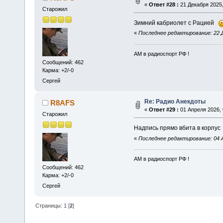
«
Ответ #28 :
21 Декабря 2025,
Старожил
Зимний кабриолет с Рацией
«
Последнее редактирование: 22 Д
АМ в радиоспорт РФ !
Сообщений: 462
Карма: +2/-0
Сергей
Re: Радио Анекдоты
R8AFS
«
Ответ #29 :
01 Апреля 2026, 
Старожил
Надпись прямо вбита в корпу
«
Последнее редактирование: 04 
АМ в радиоспорт РФ !
Сообщений: 462
Карма: +2/-0
Сергей
Страницы:
1
[
2
]