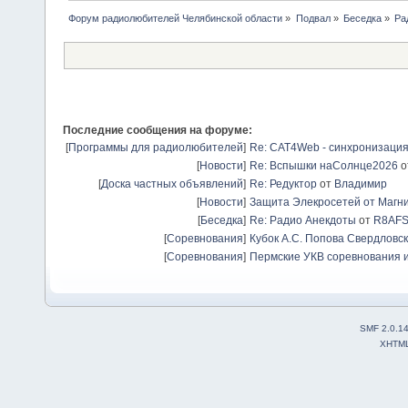
Форум радиолюбителей Челябинской области
»
Подвал
»
Беседка
»
Ра
Последние сообщения на форуме:
[
Программы для радиолюбителей
]
Re: CAT4Web - синхронизаци
[
Новости
]
Re: Вспышки наСолнце2026
о
[
Доска частных объявлений
]
Re: Редуктор
от
Владимир
[
Новости
]
Защита Элекросетей от Магн
[
Беседка
]
Re: Радио Анекдоты
от
R8AF
[
Соревнования
]
Кубок А.С. Попова Свердловск
[
Соревнования
]
Пермские УКВ соревнования и
SMF 2.0.1
XHTM