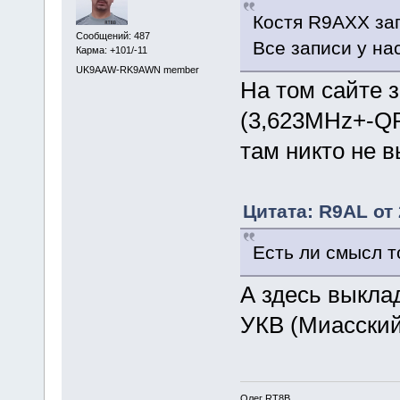
Костя R9AXX зап
Сообщений: 487
Все записи у на
Карма: +101/-11
UK9AAW-RK9AWN member
На том сайте з
(3,623MHz+-QR
там никто не в
Цитата: R9AL от 
Есть ли смысл т
А здесь выкла
УКВ (Миасский
Олег RT8B