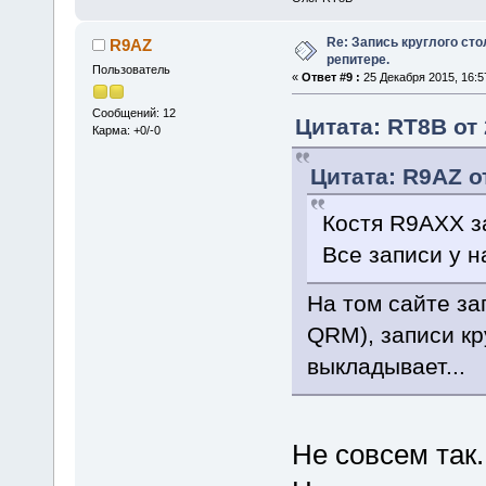
Re: Запись круглого ст
R9AZ
репитере.
Пользователь
«
Ответ #9 :
25 Декабря 2015, 16:5
Сообщений: 12
Цитата: RT8B от 
Карма: +0/-0
Цитата: R9AZ о
Костя R9AXX за
Все записи у н
На том сайте за
QRM), записи кр
выкладывает...
Не совсем так..