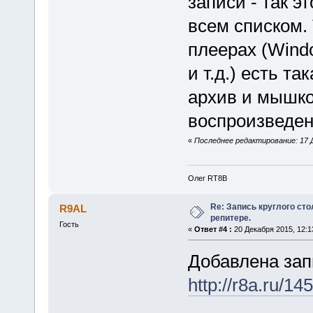
записи - так 
всем списком.
плеерах (Windo
и т.д.) есть т
архив и мышко
воспроизведе
«
Последнее редактирование: 17 Д
Олег RT8B
Re: Запись круглого ст
R9AL
репитере.
Гость
«
Ответ #4 :
20 Декабря 2015, 12:1
Добавлена запи
http://r8a.ru/1