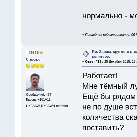
нормально - м
«
Последнее редактирование: 06 Я
Re: Запись круглого ст
RT8B
репитере.
Старожил
«
Ответ #13 :
25 Декабря 2015, 18:
Работает!
Мне тёмный луч
Ещё бы рядом 
Сообщений: 487
Карма: +101/-11
не по душе вс
UK9AAW-RK9AWN member
количества ск
поставить?