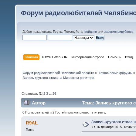
Форум радиолюбителей Челябинс
Добро пожаловать,
Гость
. Пожалуйста,
войдите
или
зарегистрируйтесь
.
Главная
КВ/УКВ WebSDR
Информация о тропо
Помощь
Вход
Форум радиолюбителей Челябинской области
»
Технические форумы
»
Запись круглого стола на Миасском репитере. 
Страницы: [
1
]
2
3
...
26
Автор
Тема: Запись круглого с
0 Пользователей и 2 Гостей просматривают эту тему.
Запись круглого стола 
R9AL
«
:
16 Декабря 2015, 18:46:35
Гость