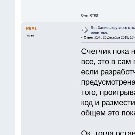
Олег RT8B
Re: Запись круглого ст
R9AL
репитере.
Гость
«
Ответ #14 :
25 Декабря 2015, 18:
Счетчик пока 
все, это в сам
если разработ
предусмотрена,
того, проигрыв
код и размести
общем это пок
Ок, тогда ост