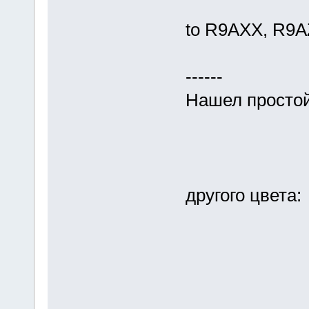
to R9AXX, R9A
------
Нашел простой 
другого цвета: