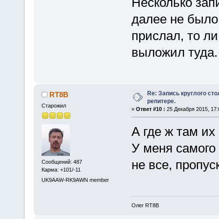
Несколько запи
далее не было 
прислал, то ли
выложил туда.
Re: Запись круглого ст
RT8B
репитере.
Старожил
«
Ответ #10 :
25 Декабря 2015, 17:
А где ж там их
У меня самого 
не все, пропус
Сообщений: 487
Карма: +101/-11
UK9AAW-RK9AWN member
Олег RT8B