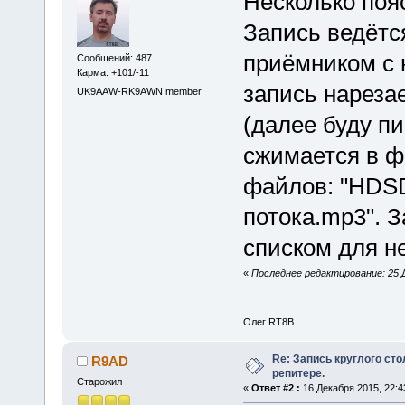
Несколько поя
Запись ведёт
приёмником с 
Сообщений: 487
Карма: +101/-11
запись нареза
UK9AAW-RK9AWN member
(далее буду п
сжимается в ф
файлов: "HDS
потока.mp3". 
списком для н
«
Последнее редактирование: 25 Д
Олег RT8B
Re: Запись круглого ст
R9AD
репитере.
Старожил
«
Ответ #2 :
16 Декабря 2015, 22:4