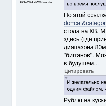
во время послуш
UK9AAW-RK9AWN member
По этой ссылк
do=cat&catego
стола на КВ. М
здесь (где при
диапазона 80м
"бигганов". М
в будущем...
Цитировать
И желательно не
одним файлом, ч
Рублю на куск