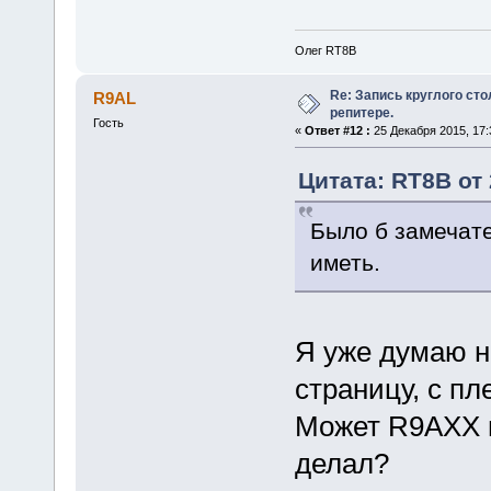
Олег RT8B
Re: Запись круглого ст
R9AL
репитере.
Гость
«
Ответ #12 :
25 Декабря 2015, 17:
Цитата: RT8B от 
Было б замечат
иметь.
Я уже думаю н
страницу, с пл
Может R9AXX 
делал?