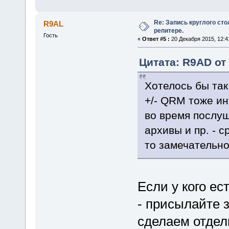
Re: Запись круглого ст
R9AL
репитере.
Гость
«
Ответ #5 :
20 Декабря 2015, 12:4
Цитата: R9AD от 
Хотелось бы так
+/- QRM тоже ин
во время послуш
архивы и пр. - 
то замечательно
Если у кого е
- присылайте з
сделаем отдел