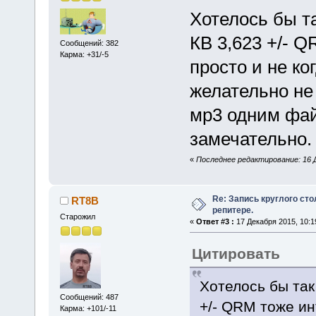
Хотелось бы т
КВ 3,623 +/- Q
Сообщений: 382
Карма: +31/-5
просто и не ко
желательно не 
мр3 одним фай
замечательно.
«
Последнее редактирование: 16 Д
Re: Запись круглого ст
RT8B
репитере.
Старожил
«
Ответ #3 :
17 Декабря 2015, 10:1
Цитировать
Хотелось бы так
Сообщений: 487
+/- QRM тоже ин
Карма: +101/-11