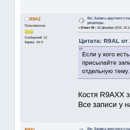
Re: Запись круглого ст
R9AZ
репитере.
Пользователь
«
Ответ #6 :
20 Декабря 2015, 19:1
Сообщений: 12
Цитата: R9AL от 
Карма: +0/-0
Если у кого ест
присылайте запи
отдельную тему.
Костя R9AXX з
Все записи у н
Re: Запись круглого ст
R9AL