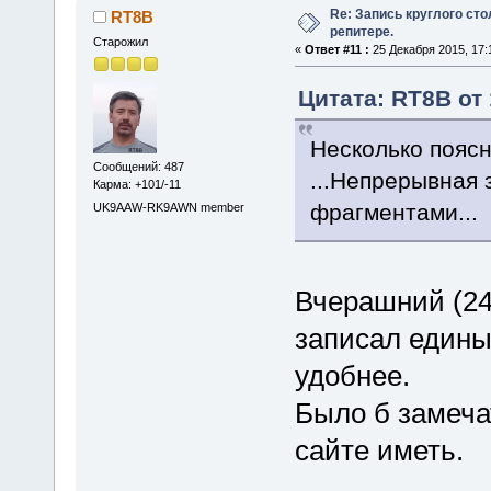
Re: Запись круглого ст
RT8B
репитере.
Старожил
«
Ответ #11 :
25 Декабря 2015, 17:
Цитата: RT8B от 
Несколько поясн
Сообщений: 487
...Непрерывная
Карма: +101/-11
фрагментами...
UK9AAW-RK9AWN member
Вчерашний (24
записал едины
удобнее.
Было б замеча
сайте иметь.