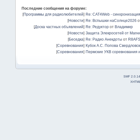
Последние сообщения на форуме:
[
Программы для радиолюбителей
]
Re: CAT4Web - синхронизаци
[
Новости
]
Re: Вспышки наСолнце2026
о
[
Доска частных объявлений
]
Re: Редуктор
от
Владимир
[
Новости
]
Защита Элекросетей от Магн
[
Беседка
]
Re: Радио Анекдоты
от
R8AF
[
Соревнования
]
Кубок А.С. Попова Свердловск
[
Соревнования
]
Пермские УКВ соревнования и
SMF 2.0.1
XHTM