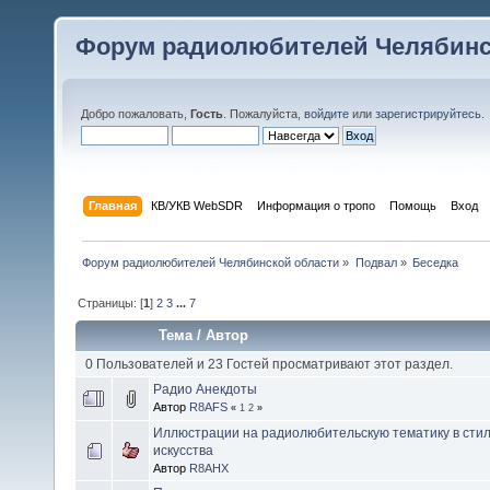
Форум радиолюбителей Челябинс
Добро пожаловать,
Гость
. Пожалуйста,
войдите
или
зарегистрируйтесь
.
Главная
КВ/УКВ WebSDR
Информация о тропо
Помощь
Вход
Форум радиолюбителей Челябинской области
»
Подвал
»
Беседка
Страницы: [
1
]
2
3
...
7
Тема
/
Автор
0 Пользователей и 23 Гостей просматривают этот раздел.
Радио Анекдоты
Автор
R8AFS
«
1
2
»
Иллюстрации на радиолюбительскую тематику в сти
искусства
Автор
R8AHX