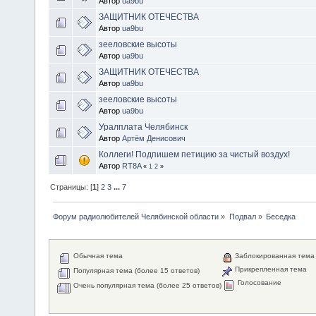
Автор
ua9bu
ЗАЩИТНИК ОТЕЧЕСТВА
Автор
ua9bu
зееловские высоты
Автор
ua9bu
ЗАЩИТНИК ОТЕЧЕСТВА
Автор
ua9bu
зееловские высоты
Автор
ua9bu
Уралплата Челябинск
Автор
Артём Денисович
Коллеги! Подпишем петицию за чистый воздух!
Автор
RT8A
«
1
2
»
Страницы: [
1
]
2
3
...
7
Форум радиолюбителей Челябинской области
»
Подвал
»
Беседка
Обычная тема
Заблокированная тема
Прикрепленная тема
Популярная тема (более 15 ответов)
Голосование
Очень популярная тема (более 25 ответов)