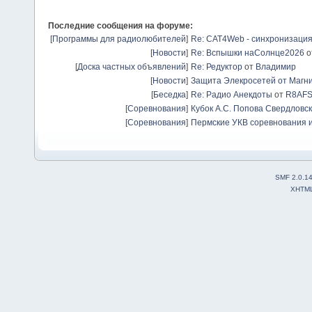
Последние сообщения на форуме:
[
Программы для радиолюбителей
]
Re: CAT4Web - синхронизаци
[
Новости
]
Re: Вспышки наСолнце2026
о
[
Доска частных объявлений
]
Re: Редуктор
от
Владимир
[
Новости
]
Защита Элекросетей от Магн
[
Беседка
]
Re: Радио Анекдоты
от
R8AF
[
Соревнования
]
Кубок А.С. Попова Свердловск
[
Соревнования
]
Пермские УКВ соревнования и
SMF 2.0.1
XHTM