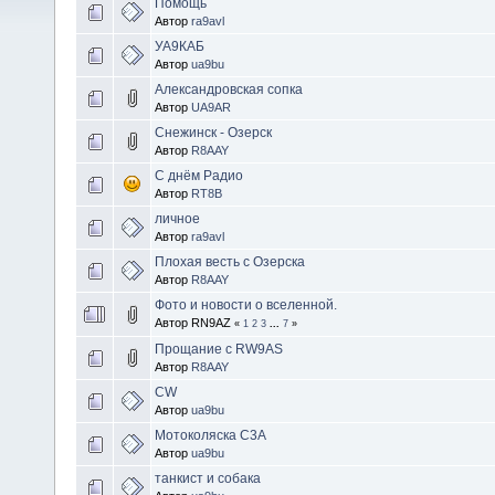
Помощь
Автор
ra9avl
УА9КАБ
Автор
ua9bu
Александровская сопка
Автор
UA9AR
Снежинск - Озерск
Автор
R8AAY
С днём Радио
Автор
RT8B
личное
Автор
ra9avl
Плохая весть с Озерска
Автор
R8AAY
Фото и новости о вселенной.
Автор RN9AZ
«
1
2
3
...
7
»
Прощание с RW9AS
Автор
R8AAY
CW
Автор
ua9bu
Мотоколяска С3А
Автор
ua9bu
танкист и собака