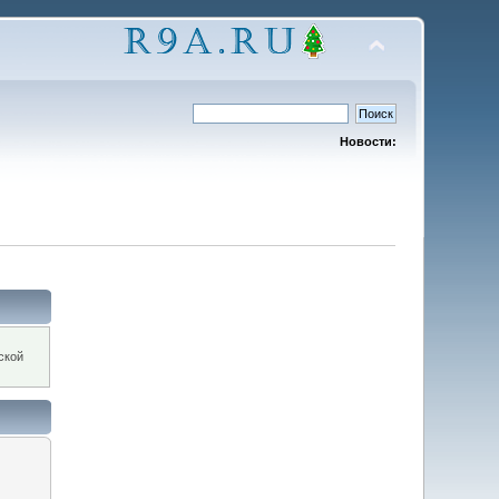
Новости:
ской