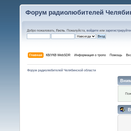
Форум радиолюбителей Челябин
Добро пожаловать,
Гость
. Пожалуйста,
войдите
или
зарегистрируйте
Главная
КВ/УКВ WebSDR
Информация о тропо
Помощь
Вх
Форум радиолюбителей Челябинской области
Вним
Пож
В