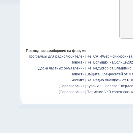
Последние сообщения на форуме:
[
Программы для радиолюбителей
]
Re: CAT4Web - синхрониз
[
Новости
]
Re: Вспышки наСолнце20
[
Доска частных объявлений
]
Re: Редуктор
от
Владимир
[
Новости
]
Защита Элекросетей от Ма
[
Беседка
]
Re: Радио Анекдоты
от
R8
[
Соревнования
]
Кубок А.С. Попова Свердло
[
Соревнования
]
Пермские УКВ соревновани