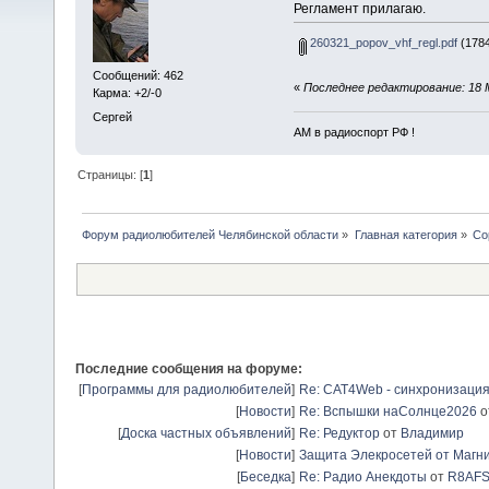
Регламент прилагаю.
260321_popov_vhf_regl.pdf
(1784
Сообщений: 462
«
Последнее редактирование: 18 
Карма: +2/-0
Сергей
АМ в радиоспорт РФ !
Страницы: [
1
]
Форум радиолюбителей Челябинской области
»
Главная категория
»
Со
Последние сообщения на форуме:
[
Программы для радиолюбителей
]
Re: CAT4Web - синхронизаци
[
Новости
]
Re: Вспышки наСолнце2026
о
[
Доска частных объявлений
]
Re: Редуктор
от
Владимир
[
Новости
]
Защита Элекросетей от Магн
[
Беседка
]
Re: Радио Анекдоты
от
R8AF