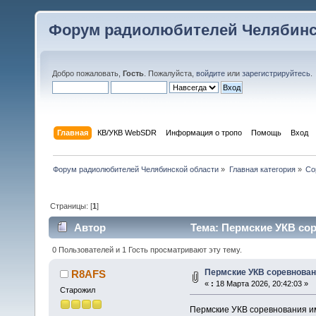
Форум радиолюбителей Челябинс
Добро пожаловать,
Гость
. Пожалуйста,
войдите
или
зарегистрируйтесь
.
Главная
КВ/УКВ WebSDR
Информация о тропо
Помощь
Вход
Форум радиолюбителей Челябинской области
»
Главная категория
»
Со
Страницы: [
1
]
Автор
Тема: Пермские УКВ сор
0 Пользователей и 1 Гость просматривают эту тему.
Пермские УКВ соревновани
R8AFS
«
:
18 Марта 2026, 20:42:03 »
Старожил
Пермские УКВ соревнования им