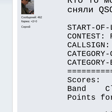
Кто то м
сняли QS
Сообщений: 462
Карма: +2/-0
START-OF-
Сергей
CONTEST: 
CALLSIGN:
CATEGORY-
CATEGORY-
=========
Scores:
Band Cl
Points fo
QSOs