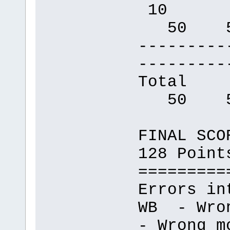
10
50 5
---------
---------
Tot
50 5
FINAL SCO
128 Point
=========
Errors in
WB - 
- Wrong