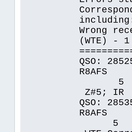
Correspon
including
Wrong rec
(WTE) - 1
=========
QSO: 2852
R8AFS
5 0
Z#5; I
QSO: 2853
R8AFS
5 0