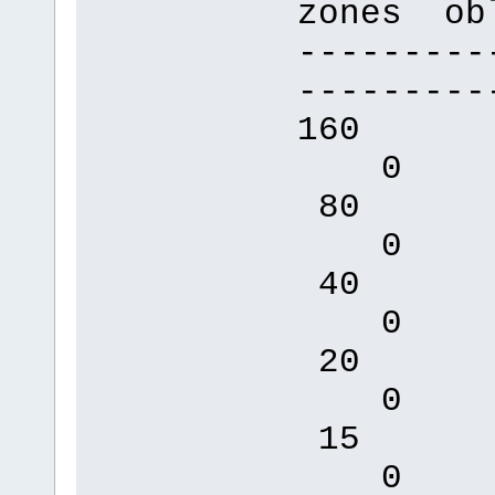
zones ob
---------
---------
16
0 
80
0 
40
0 
20
0 
15
0 