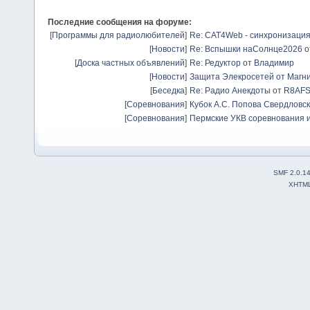
Последние сообщения на форуме:
[
Программы для радиолюбителей
]
Re: CAT4Web - синхронизаци
[
Новости
]
Re: Вспышки наСолнце2026
о
[
Доска частных объявлений
]
Re: Редуктор
от
Владимир
[
Новости
]
Защита Элекросетей от Магн
[
Беседка
]
Re: Радио Анекдоты
от
R8AF
[
Соревнования
]
Кубок А.С. Попова Свердловск
[
Соревнования
]
Пермские УКВ соревнования и
SMF 2.0.1
XHTM