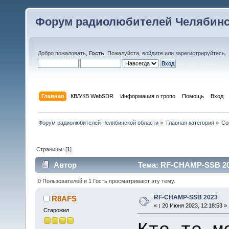
Форум радиолюбителей Челябинс
Добро пожаловать,
Гость
. Пожалуйста,
войдите
или
зарегистрируйтесь
.
Главная
КВ/УКВ WebSDR
Информация о тропо
Помощь
Вход
Форум радиолюбителей Челябинской области
»
Главная категория
»
Со
Страницы: [
1
]
Автор
Тема: RF-CHAMP-SSB 202
0 Пользователей и 1 Гость просматривают эту тему.
RF-CHAMP-SSB 2023
R8AFS
«
:
20 Июня 2023, 12:18:53 »
Старожил