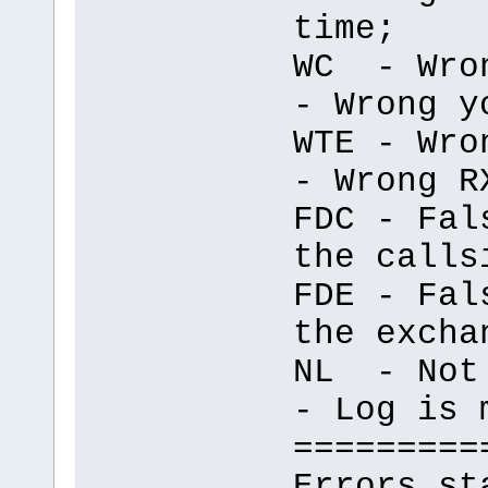
time;
WC - Wro
- Wrong y
WTE - Wr
- Wrong R
FDC - Fal
the calls
FDE - Fal
the excha
NL - No
- Log is 
=========
Errors st