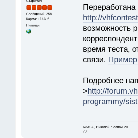
Старожил
Переработана 
Сообщений: 258
http://vhfcontest
Карма: +144/-6
Николай
возможность р
корреспондент
время теста, 
связи.
Пример 
Подробнее напи
>
http://forum.v
programmy/sist
R8ACC, Николай, Челябинск.
73!