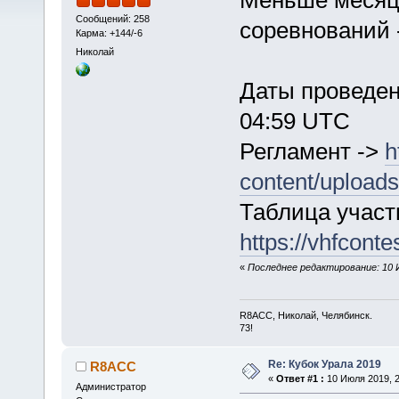
Сообщений: 258
соревнований 
Карма: +144/-6
Николай
Даты проведени
04:59 UTC
Регламент ->
h
content/upload
Таблица участ
https://vhfconte
«
Последнее редактирование: 10 
R8ACC, Николай, Челябинск.
73!
Re: Кубок Урала 2019
R8ACC
«
Ответ #1 :
10 Июля 2019, 2
Администратор