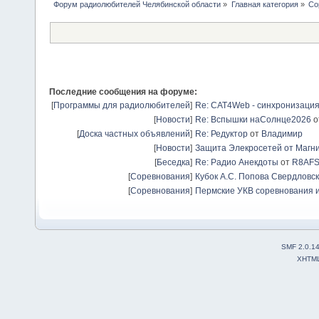
Форум радиолюбителей Челябинской области
»
Главная категория
»
Со
Последние сообщения на форуме:
[
Программы для радиолюбителей
]
Re: CAT4Web - синхронизаци
[
Новости
]
Re: Вспышки наСолнце2026
о
[
Доска частных объявлений
]
Re: Редуктор
от
Владимир
[
Новости
]
Защита Элекросетей от Магн
[
Беседка
]
Re: Радио Анекдоты
от
R8AF
[
Соревнования
]
Кубок А.С. Попова Свердловск
[
Соревнования
]
Пермские УКВ соревнования и
SMF 2.0.1
XHTM