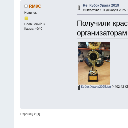
Re: Кубок Урала 2019
RM9C
«
Ответ #2 :
01 Декабря 2025, 
Новичок
Получили крас
Сообщений: 3
Карма: +0/-0
организаторам
Кубок Урала2025.jpg
(4402.42 КБ
Страницы: [
1
]