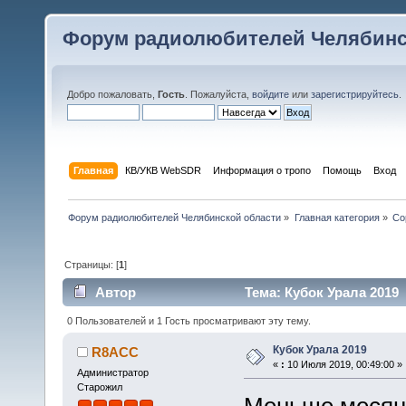
Форум радиолюбителей Челябинс
Добро пожаловать,
Гость
. Пожалуйста,
войдите
или
зарегистрируйтесь
.
Главная
КВ/УКВ WebSDR
Информация о тропо
Помощь
Вход
Форум радиолюбителей Челябинской области
»
Главная категория
»
Со
Страницы: [
1
]
Автор
Тема: Кубок Урала 2019 
0 Пользователей и 1 Гость просматривают эту тему.
Кубок Урала 2019
R8ACC
«
:
10 Июля 2019, 00:49:00 »
Администратор
Старожил
Меньше месяца