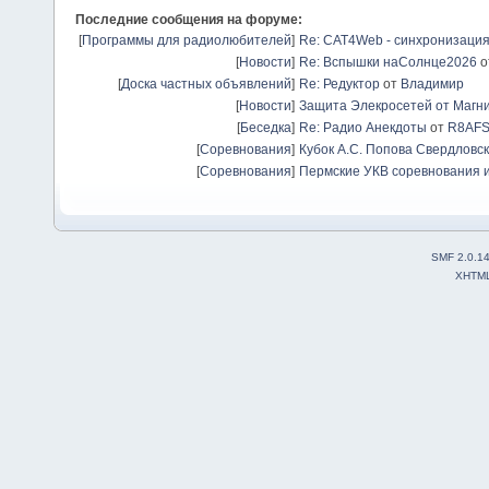
Последние сообщения на форуме:
[
Программы для радиолюбителей
]
Re: CAT4Web - синхронизаци
[
Новости
]
Re: Вспышки наСолнце2026
о
[
Доска частных объявлений
]
Re: Редуктор
от
Владимир
[
Новости
]
Защита Элекросетей от Магн
[
Беседка
]
Re: Радио Анекдоты
от
R8AF
[
Соревнования
]
Кубок А.С. Попова Свердловск
[
Соревнования
]
Пермские УКВ соревнования и
SMF 2.0.1
XHTM