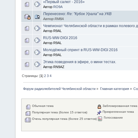
«Первый салют - 2016»
Автор
RO9A
Перенесено: Re: "Кубок Урала" на УКВ
Автор RM8A
Чемпионат Челябинской области в рамках полевого 
Автор R9AL
RUS-WW-DIGI 2016
Автор R9AL
Молодёжный спринт в RUS-WW-DIGI 2016
Автор R9AL
Этика поведения в эфире, о мини тестах.
Автор RN9AZ
Страницы: [
1
]
2
3
4
Форум радиолюбителей Челябинской области
»
Главная категория
»
Со
Обычная тема
Заблокированная тема
Прикрепленная тема
Популярная тема (более 15 ответов)
Голосование
Очень популярная тема (более 25 ответов)