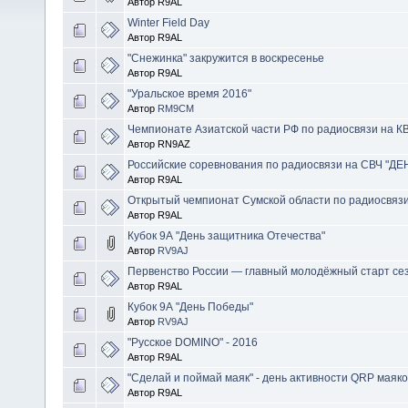
Автор R9AL
Winter Field Day
Автор R9AL
"Снежинка" закружится в воскресенье
Автор R9AL
"Уральское время 2016"
Автор
RM9CM
Чемпионате Азиатской части РФ по радиосвязи на К
Автор RN9AZ
Российские соревнования по радиосвязи на СВЧ "Д
Автор R9AL
Открытый чемпионат Сумской области по радиосвязи
Автор R9AL
Кубок 9А "День защитника Отечества"
Автор
RV9AJ
Первенство России — главный молодёжный старт се
Автор R9AL
Кубок 9А "День Победы"
Автор
RV9AJ
"Русское DOMINO" - 2016
Автор R9AL
"Сделай и поймай маяк" - день активности QRP маяк
Автор R9AL