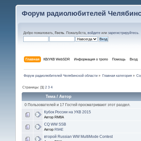
Форум радиолюбителей Челябинс
Добро пожаловать,
Гость
. Пожалуйста,
войдите
или
зарегистрируйтесь
.
Главная
КВ/УКВ WebSDR
Информация о тропо
Помощь
Вход
Форум радиолюбителей Челябинской области
»
Главная категория
»
Со
Страницы: [
1
]
2
3
4
Тема
/
Автор
0 Пользователей и 17 Гостей просматривают этот раздел.
Кубок России на УКВ 2015
Автор RM8A
CQ WW SSB
Автор
R9AE
второй Russian WW MultiMode Contest