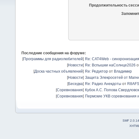
Продолжительность сесси
Запомнит
Последние сообщения на форуме:
[
Программы для радиолюбителей
]
Re: CAT4Web - синхронизаци
[
Новости
]
Re: Вспышки наСолнце2026
о
[
Доска частных объявлений
]
Re: Редуктор
от
Владимир
[
Новости
]
Защита Элекросетей от Магн
[
Беседка
]
Re: Радио Анекдоты
от
R8AF
[
Соревнования
]
Кубок А.С. Попова Свердловск
[
Соревнования
]
Пермские УКВ соревнования и
SMF 2.0.1
XHTM