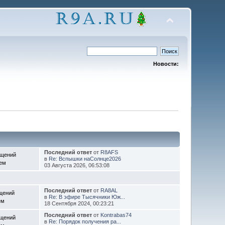
Новости:
Последний ответ
от
R8AFS
бщений
в
Re: Вспышки наСолнце2026
Тем
03 Августа 2026, 06:53:08
Последний ответ
от
RA8AL
щений
в
Re: В эфире Тысячники Юж...
ем
18 Сентября 2024, 00:23:21
Последний ответ
от
Kontrabas74
бщений
в
Re: Порядок получения ра...