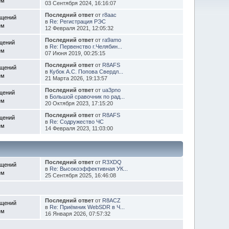
ем
03 Сентября 2024, 16:16:07
Последний ответ
от
r8aac
бщений
в
Re: Регистрация РЭС
ем
12 Февраля 2021, 12:05:32
Последний ответ
от
ra9amo
щений
в
Re: Первенство г.Челябин...
ем
07 Июня 2019, 00:25:15
Последний ответ
от
R8AFS
бщений
в
Кубок А.С. Попова Свердл...
ем
21 Марта 2026, 19:13:57
Последний ответ
от
ua3pno
щений
в
Большой сравочник по рад...
ем
20 Октября 2023, 17:15:20
Последний ответ
от
R8AFS
щений
в
Re: Содружество ЧС
ем
14 Февраля 2023, 11:03:00
Последний ответ
от
R3XDQ
бщений
в
Re: Высокоэффективная УК...
ем
25 Сентября 2025, 16:46:08
Последний ответ
от
R8ACZ
бщений
в
Re: Приёмник WebSDR в Ч...
ем
16 Января 2026, 07:57:32