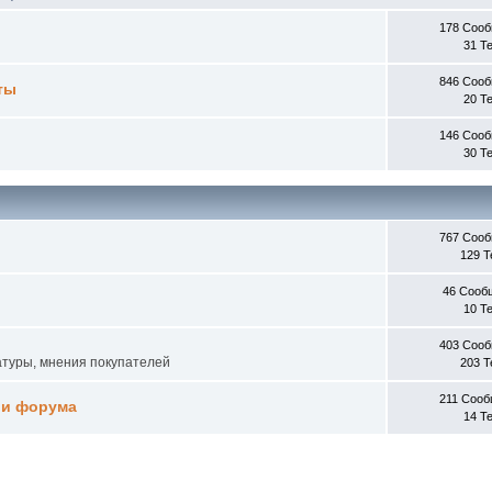
178 Соо
31 Т
846 Соо
ты
20 Т
146 Соо
30 Т
767 Соо
129 
46 Сооб
10 Т
403 Соо
атуры, мнения покупателей
203 
211 Соо
 и форума
14 Т