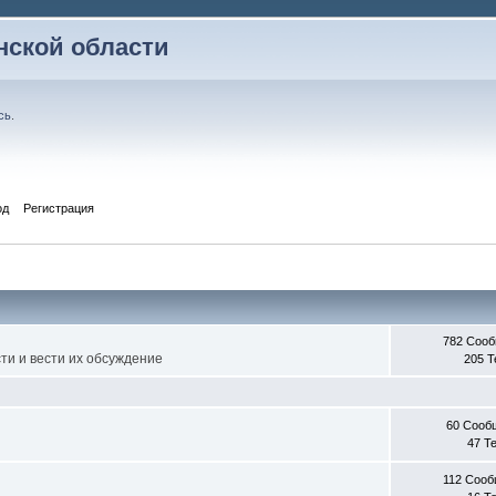
ской области
сь
.
од
Регистрация
782 Соо
ти и вести их обсуждение
205 
60 Сооб
47 Т
112 Соо