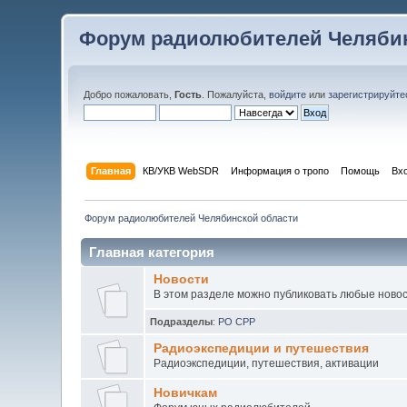
Форум радиолюбителей Челябин
Добро пожаловать,
Гость
. Пожалуйста,
войдите
или
зарегистрируйте
Главная
КВ/УКВ WebSDR
Информация о тропо
Помощь
Вх
Форум радиолюбителей Челябинской области
Главная категория
Новости
В этом разделе можно публиковать любые новос
Подразделы
:
РО СРР
Радиоэкспедиции и путешествия
Радиоэкспедиции, путешествия, активации
Новичкам