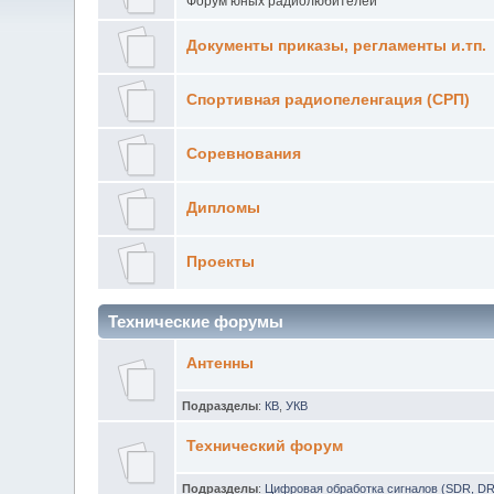
Форум юных радиолюбителей
Документы приказы, регламенты и.тп.
Спортивная радиопеленгация (СРП)
Соревнования
Дипломы
Проекты
Технические форумы
Антенны
Подразделы
:
КВ
,
УКВ
Технический форум
Подразделы
:
Цифровая обработка сигналов (SDR, D