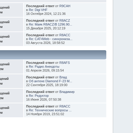
Последний ответ
от
R9CAH
бщений
в
Re: Digi VHF
ем
16 Октября 2024, 12:21:36
Последний ответ
от
R8ACZ
бщений
в
Re: Маяк R8ACZ/B 1296.90...
ем
15 Декабря 2025, 20:12:19
Последний ответ
от
R8ACC
бщений
в
Re: CAT4Web - синхрониза...
ем
03 Августа 2026, 18:58:52
Последний ответ
от
R8AFS
бщений
в
Re: Радио Анекдоты
Тем
01 Апреля 2026, 09:15:54
Последний ответ
от
Влад
щений
в
Об антене Diamond F-23 M...
ем
22 Сентября 2025, 18:19:00
Последний ответ
от
Владимир
бщений
в
Re: Редуктор
Тем
16 Июня 2026, 07:50:38
Последний ответ
от
R8ACC
бщений
в
Re: Технические вопросы ...
ем
14 Ноября 2019, 23:51:02