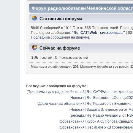
Форум радиолюбителей Челябинской област
Статистика форума
5840 Сообщений в 1011 Тем от 565 Пользователей. После
Последнее сообщение:
"
Re: CAT4Web - синхрониза...
"
( 03
Последние сообщения на форуме.
Сейчас на форуме
186 Гостей, 0 Пользователей
Максимум онлайн сегодня:
206
. Максимум онлайн за все время: 82
Последние сообщения на форуме:
[
Программы для радиолюбителей
]
Re: CAT4Web - синхрониз
[
Новости
]
Re: Вспышки наСолнце20
[
Доска частных объявлений
]
Re: Редуктор
от
Владимир
[
Новости
]
Защита Элекросетей от Ма
[
Беседка
]
Re: Радио Анекдоты
от
R8
[
Соревнования
]
Кубок А.С. Попова Свердло
[
Соревнования
]
Пермские УКВ соревновани