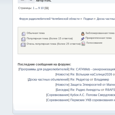
Автор R9AL
Страницы:
1
...
9
10
[
11
]
Форум радиолюбителей Челябинской области
»
Подвал
»
Доска частны
Обычная тема
Заблокированная тема
Прикрепленная тема
Популярная тема (более 15 ответов)
Голосование
Очень популярная тема (более 25 ответов)
Последние сообщения на форуме:
[
Программы для радиолюбителей
]
Re: CAT4Web - синхронизаци
[
Новости
]
Re: Вспышки наСолнце2026
о
[
Доска частных объявлений
]
Re: Редуктор
от
Владимир
[
Новости
]
Защита Элекросетей от Магн
[
Беседка
]
Re: Радио Анекдоты
от
R8AF
[
Соревнования
]
Кубок А.С. Попова Свердловск
[
Соревнования
]
Пермские УКВ соревнования и