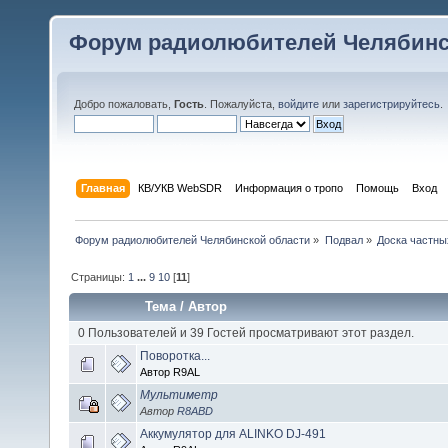
Форум радиолюбителей Челябинс
Добро пожаловать,
Гость
. Пожалуйста,
войдите
или
зарегистрируйтесь
.
Главная
КВ/УКВ WebSDR
Информация о тропо
Помощь
Вход
Форум радиолюбителей Челябинской области
»
Подвал
»
Доска частны
Страницы:
1
...
9
10
[
11
]
Тема
/
Автор
0 Пользователей и 39 Гостей просматривают этот раздел.
Поворотка...
Автор R9AL
Мультиметр
Автор
R8ABD
Аккумулятор для ALINKO DJ-491