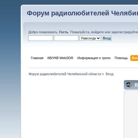
Форум радиолюбителей Челябин
Добро пожаловать,
Гость
. Пожалуйста,
войдите
или
зарегистрируйте
Главная
КВ/УКВ WebSDR
Информация о тропо
Помощь
Вх
Форум радиолюбителей Челябинской области
»
Вход
В