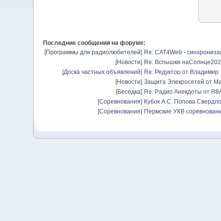
Последние сообщения на форуме:
[
Программы для радиолюбителей
]
Re: CAT4Web - синхрониз
[
Новости
]
Re: Вспышки наСолнце20
[
Доска частных объявлений
]
Re: Редуктор
от
Владимир
[
Новости
]
Защита Элекросетей от Ма
[
Беседка
]
Re: Радио Анекдоты
от
R8
[
Соревнования
]
Кубок А.С. Попова Свердло
[
Соревнования
]
Пермские УКВ соревновани