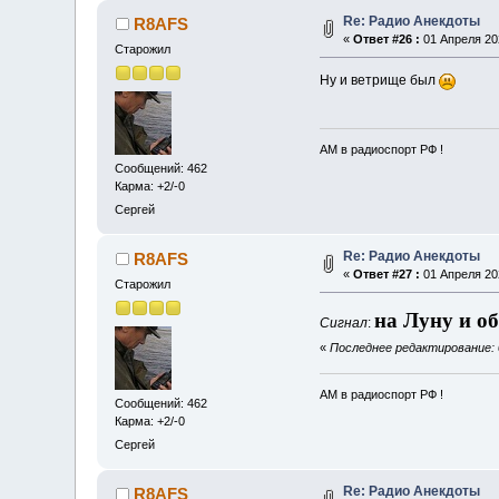
Re: Радио Анекдоты
R8AFS
«
Ответ #26 :
01 Апреля 202
Старожил
Ну и ветрище был
АМ в радиоспорт РФ !
Сообщений: 462
Карма: +2/-0
Сергей
Re: Радио Анекдоты
R8AFS
«
Ответ #27 :
01 Апреля 202
Старожил
на Луну и о
Сигнал
:
«
Последнее редактирование: 
АМ в радиоспорт РФ !
Сообщений: 462
Карма: +2/-0
Сергей
Re: Радио Анекдоты
R8AFS