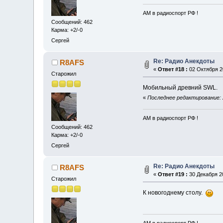
АМ в радиоспорт РФ !
Сообщений: 462
Карма: +2/-0
Сергей
Re: Радио Анекдоты
R8AFS
«
Ответ #18 :
02 Октября 20
Старожил
Мобильный древний SWL
«
Последнее редактирование: 
АМ в радиоспорт РФ !
Сообщений: 462
Карма: +2/-0
Сергей
Re: Радио Анекдоты
R8AFS
«
Ответ #19 :
30 Декабря 20
Старожил
К новогоднему столу.