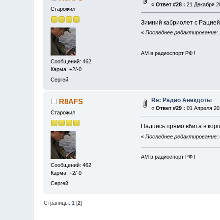
«
Ответ #28 :
21 Декабря 20
Старожил
Зимний кабриолет с Раци
«
Последнее редактирование: 
АМ в радиоспорт РФ !
Сообщений: 462
Карма: +2/-0
Сергей
Re: Радио Анекдоты
R8AFS
«
Ответ #29 :
01 Апреля 202
Старожил
Надпись прямо вбита в кор
«
Последнее редактирование: 
АМ в радиоспорт РФ !
Сообщений: 462
Карма: +2/-0
Сергей
Страницы:
1
[
2
]