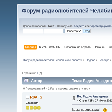
Форум радиолюбителей Челябин
Добро пожаловать,
Гость
. Пожалуйста,
войдите
или
зарегистрируйте
Главная
КВ/УКВ WebSDR
Информация о тропо
Помощь
Вх
Форум радиолюбителей Челябинской области
»
Подвал
»
Беседка
»
Страницы:
1
[
2
]
Автор
Тема: Радио Анекдоты
0 Пользователей и 1 Гость просматривают эту тему.
Re: Радио Анекдоты
R8AFS
«
Ответ #15 :
27 Июня 2021,
Старожил
Водка подорожала!