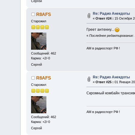
Сергей
Re: Радио Анекдоты
R8AFS
«
Ответ #24 :
15 Октября 20
Старожил
Греет антенну...
«
Последнее редактирование: 
АМ в радиоспорт РФ !
Сообщений: 462
Карма: +2/-0
Сергей
Re: Радио Анекдоты
R8AFS
«
Ответ #25 :
01 Января 202
Старожил
Скромный комбайн трансив
АМ в радиоспорт РФ !
Сообщений: 462
Карма: +2/-0
Сергей