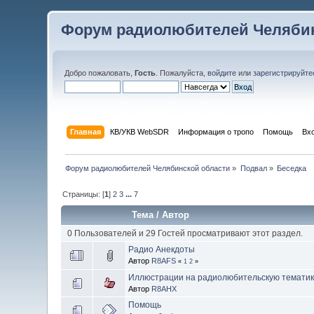
Форум радиолюбителей Челябин
Добро пожаловать,
Гость
. Пожалуйста,
войдите
или
зарегистрируйте
Главная
КВ/УКВ WebSDR
Информация о тропо
Помощь
Вх
Форум радиолюбителей Челябинской области
»
Подвал
»
Беседка
Страницы: [
1
]
2
3
...
7
Тема
/
Автор
0 Пользователей и 29 Гостей просматривают этот раздел.
Радио Анекдоты
Автор
R8AFS
«
1
2
»
Иллюстрации на радиолюбительскую тематику
Автор
R8AHX
Помощь