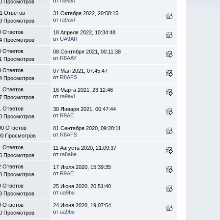
от
ra9avl
0 Просмотров
1 Ответов
31 Октября 2022, 20:58:15
от
ra9avl
9 Просмотров
0 Ответов
18 Апреля 2022, 10:34:48
от
UA9AR
4 Просмотров
4 Ответов
08 Сентября 2021, 00:11:38
от
R8AAY
1 Просмотров
3 Ответов
07 Мая 2021, 07:45:47
от
R8AFS
4 Просмотров
1 Ответов
16 Марта 2021, 23:12:46
от
ra9avl
7 Просмотров
1 Ответов
30 Января 2021, 00:47:44
от
R9AE
0 Просмотров
00 Ответов
01 Сентября 2020, 09:28:11
от
R8AFS
00 Просмотров
1 Ответов
11 Августа 2020, 21:09:37
от
ra8abe
5 Просмотров
2 Ответов
17 Июля 2020, 15:39:35
от
R9AE
8 Просмотров
0 Ответов
25 Июня 2020, 20:51:40
от
ua9bu
3 Просмотров
0 Ответов
24 Июня 2020, 19:07:54
от
ua9bu
0 Просмотров