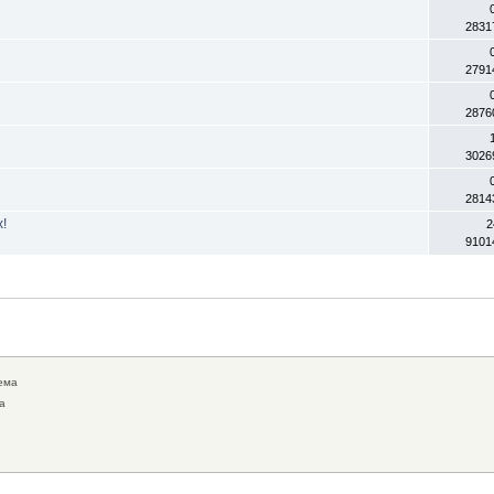
2831
2791
2876
3026
2814
!
2
9101
ема
а