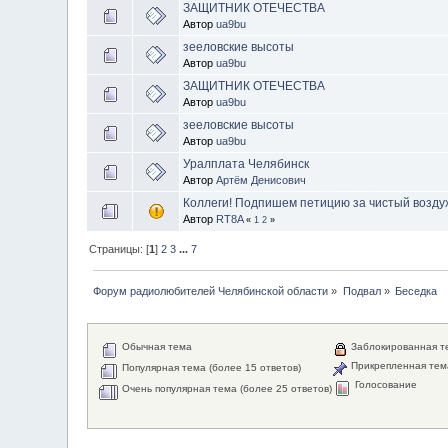
ЗАЩИТНИК ОТЕЧЕСТВА
Автор
ua9bu
зееловские высоты
Автор
ua9bu
ЗАЩИТНИК ОТЕЧЕСТВА
Автор
ua9bu
зееловские высоты
Автор
ua9bu
Уралплата Челябинск
Автор
Артём Денисович
Коллеги! Подпишем петицию за чистый воздух
Автор
RT8A
«
1
2
»
Страницы: [
1
]
2
3
...
7
Форум радиолюбителей Челябинской области
»
Подвал
»
Беседка
Обычная тема
Заблокированная т
Прикрепленная тем
Популярная тема (более 15 ответов)
Голосование
Очень популярная тема (более 25 ответов)