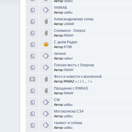
Автор
ra9avl
УА9КАБ
Автор
ua9bu
Александровская сопка
Автор
UA9AR
Снежинск - Озерск
Автор
R8AAY
С днём Радио
Автор
RT8B
личное
Автор
ra9avl
Плохая весть с Озерска
Автор
R8AAY
Фото и новости о вселенной.
Автор RN9AZ
«
1
2
3
...
7
»
Прощание с RW9AS
Автор
R8AAY
CW
Автор
ua9bu
Мотоколяска С3А
Автор
ua9bu
танкист и собака
Автор
ua9bu