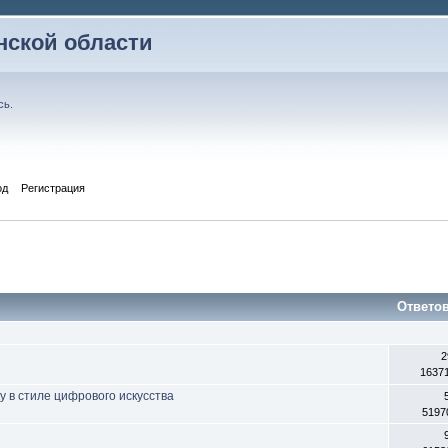
ской области
сь
.
од
Регистрация
Ответо
2
1637
 в стиле цифрового искусства
5197