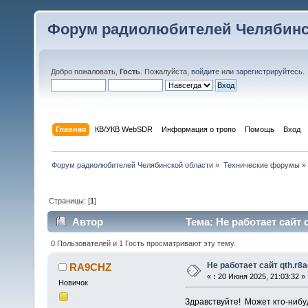
Форум радиолюбителей Челябинс
Добро пожаловать,
Гость
. Пожалуйста,
войдите
или
зарегистрируйтесь
.
Главная
КВ/УКВ WebSDR
Информация о тропо
Помощь
Вход
Форум радиолюбителей Челябинской области
»
Технические форумы
»
Страницы: [
1
]
Автор
Тема: Не работает сайт q
0 Пользователей и 1 Гость просматривают эту тему.
Не работает сайт qth.r8a
RA9CHZ
«
:
20 Июня 2025, 21:03:32 »
Новичок
Здравствуйте! Может кто-нибу