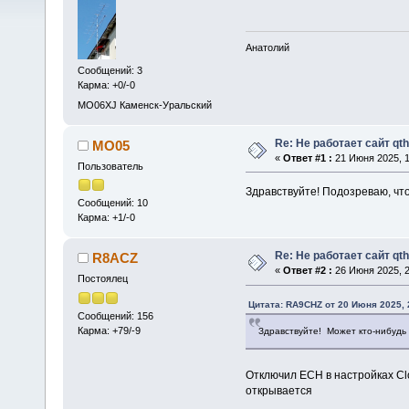
Анатолий
Сообщений: 3
Карма: +0/-0
MO06XJ Каменск-Уральский
Re: Не работает сайт qth
MO05
«
Ответ #1 :
21 Июня 2025, 1
Пользователь
Здравствуйте! Подозреваю, чт
Сообщений: 10
Карма: +1/-0
Re: Не работает сайт qth
R8ACZ
«
Ответ #2 :
26 Июня 2025, 2
Постоялец
Цитата: RA9CHZ от 20 Июня 2025, 
Сообщений: 156
Карма: +79/-9
Здравствуйте! Может кто-нибудь 
Отключил ECH в настройках Clo
открывается