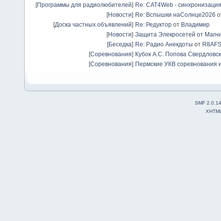
[
Программы для радиолюбителей
]
Re: CAT4Web - синхронизаци
[
Новости
]
Re: Вспышки наСолнце2026
о
[
Доска частных объявлений
]
Re: Редуктор
от
Владимир
[
Новости
]
Защита Элекросетей от Магн
[
Беседка
]
Re: Радио Анекдоты
от
R8AF
[
Соревнования
]
Кубок А.С. Попова Свердловск
[
Соревнования
]
Пермские УКВ соревнования и
SMF 2.0.1
XHTM