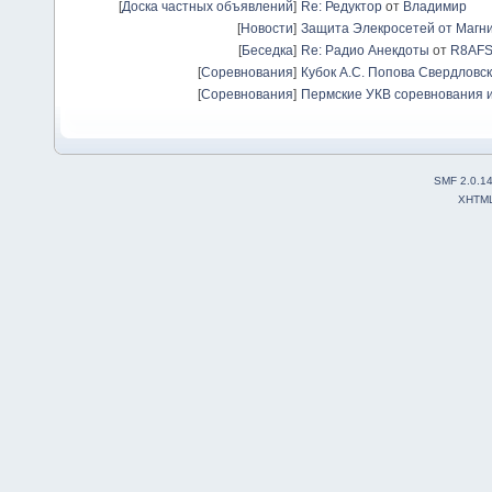
[
Доска частных объявлений
]
Re: Редуктор
от
Владимир
[
Новости
]
Защита Элекросетей от Магн
[
Беседка
]
Re: Радио Анекдоты
от
R8AF
[
Соревнования
]
Кубок А.С. Попова Свердловск
[
Соревнования
]
Пермские УКВ соревнования и
SMF 2.0.1
XHTM