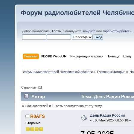
Форум радиолюбителей Челябинс
Добро пожаловать,
Гость
. Пожалуйста,
войдите
или
зарегистрируйтесь
.
Главная
КВ/УКВ WebSDR
Информация о тропо
Помощь
Вход
Форум радиолюбителей Челябинской области
»
Главная категория
»
Но
Страницы: [
1
]
Автор
Тема: День Радио Росси
0 Пользователей и 1 Гость просматривают эту тему.
День Радио России
R8AFS
«
:
08 Мая 2025, 08:56:18 »
Старожил
7.05.2025