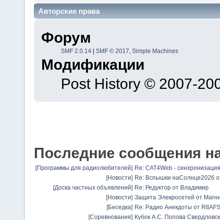
Авторские права
Форум
SMF 2.0.14
|
SMF © 2017
,
Simple Machines
Модификации
Post History © 2007-2
Последние сообщения н
[
Программы для радиолюбителей
]
Re: CAT4Web - синхронизаци
[
Новости
]
Re: Вспышки наСолнце2026
о
[
Доска частных объявлений
]
Re: Редуктор
от
Владимир
[
Новости
]
Защита Элекросетей от Магн
[
Беседка
]
Re: Радио Анекдоты
от
R8AF
[
Соревнования
]
Кубок А.С. Попова Свердловск