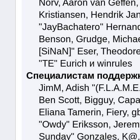
Norv, Aaron van Geffen,
Kristiansen, Hendrik Ja
"JayBachatero" Hernand
Benson, Grudge, Michael
[SiNaN]" Eser, Theodore
"TE" Eurich и winrules
Специалистам поддерж
JimM, Adish "(F.L.A.M.E.
Ben Scott, Bigguy, Cap
Eliana Tamerin, Fiery, g
"Owdy" Eriksson, Jeremy 
Sunday" Gonzales, K@, 