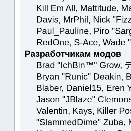
Kill Em All, Mattitude, M
Davis, MrPhil, Nick "Fiz
Paul_Pauline, Piro "Sar
RedOne, S-Ace, Wade "
Разработчикам модов
Brad "IchBin™" Grow, 
Bryan "Runic" Deakin, 
Blaber, Daniel15, Eren 
Jason "JBlaze" Clemons
Valentin, Kays, Killer P
"SlammedDime" Zuba, M