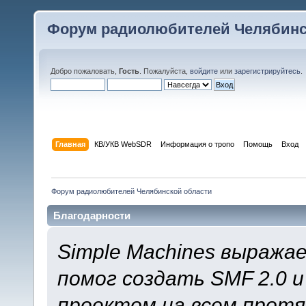
Форум радиолюбителей Челябинс
Добро пожаловать,
Гость
. Пожалуйста,
войдите
или
зарегистрируйтесь
.
Главная
КВ/УКВ WebSDR
Информация о тропо
Помощь
Вход
Форум радиолюбителей Челябинской области
Благодарности
Simple Machines выража
помог создать SMF 2.0 
проектом на всем протя