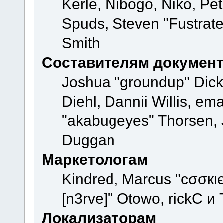
Kerle, Nibogo, Niko, Pet
Spuds, Steven "Fustrate
Smith
Составителям докумен
Joshua "groundup" Dicke
Diehl, Dannii Willis, e
"akabugeyes" Thorsen, J
Duggan
Маркетологам
Kindred, Marcus "cσσкι
[n3rve]" Otowo, rickC и
Локализаторам