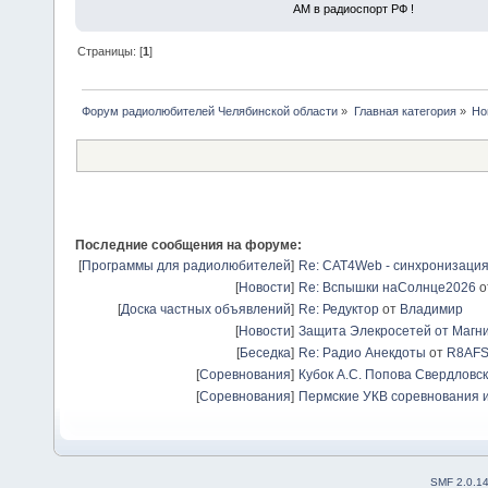
АМ в радиоспорт РФ !
Страницы: [
1
]
Форум радиолюбителей Челябинской области
»
Главная категория
»
Но
Последние сообщения на форуме:
[
Программы для радиолюбителей
]
Re: CAT4Web - синхронизаци
[
Новости
]
Re: Вспышки наСолнце2026
о
[
Доска частных объявлений
]
Re: Редуктор
от
Владимир
[
Новости
]
Защита Элекросетей от Магн
[
Беседка
]
Re: Радио Анекдоты
от
R8AF
[
Соревнования
]
Кубок А.С. Попова Свердловск
[
Соревнования
]
Пермские УКВ соревнования и
SMF 2.0.1