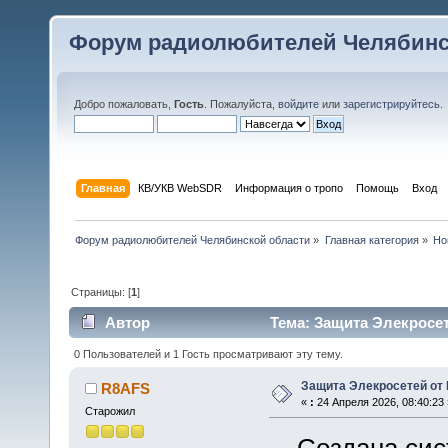
Форум радиолюбителей Челябинс
Добро пожаловать,
Гость
. Пожалуйста,
войдите
или
зарегистрируйтесь
.
Главная
КВ/УКВ WebSDR
Информация о тропо
Помощь
Вход
Форум радиолюбителей Челябинской области
»
Главная категория
»
Но
Страницы: [
1
]
Автор
Тема: Защита Элекросет
0 Пользователей и 1 Гость просматривают эту тему.
Защита Элекросетей от
R8AFS
«
:
24 Апреля 2026, 08:40:23 
Старожил
Создана сист