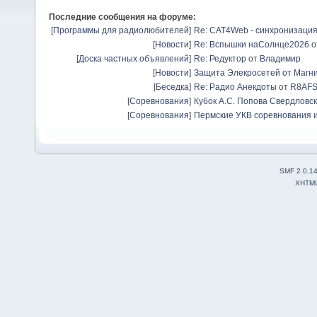
Последние сообщения на форуме:
[
Программы для радиолюбителей
]
Re: CAT4Web - синхронизаци
[
Новости
]
Re: Вспышки наСолнце2026
о
[
Доска частных объявлений
]
Re: Редуктор
от
Владимир
[
Новости
]
Защита Элекросетей от Магн
[
Беседка
]
Re: Радио Анекдоты
от
R8AF
[
Соревнования
]
Кубок А.С. Попова Свердловск
[
Соревнования
]
Пермские УКВ соревнования и
SMF 2.0.1
XHTM