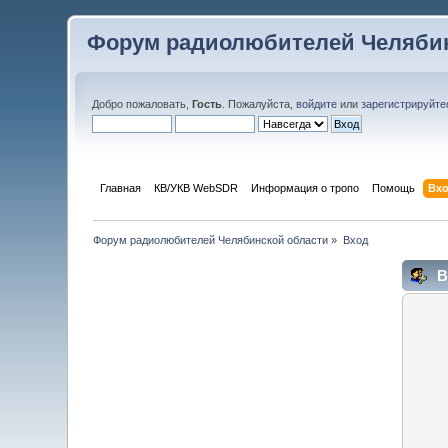
Форум радиолюбителей Челябин
Добро пожаловать,
Гость
. Пожалуйста,
войдите
или
зарегистрируйте
Главная
КВ/УКВ WebSDR
Информация о тропо
Помощь
Вх
Форум радиолюбителей Челябинской области
»
Вход
В