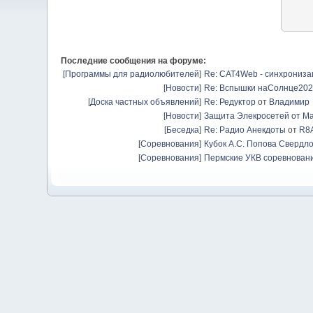
Последние сообщения на форуме:
[
Программы для радиолюбителей
]
Re: CAT4Web - синхрониз
[
Новости
]
Re: Вспышки наСолнце20
[
Доска частных объявлений
]
Re: Редуктор
от
Владимир
[
Новости
]
Защита Элекросетей от Ма
[
Беседка
]
Re: Радио Анекдоты
от
R8
[
Соревнования
]
Кубок А.С. Попова Свердло
[
Соревнования
]
Пермские УКВ соревновани