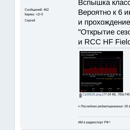
Вспышка класс
Сообщений: 462
Вероятно к 6 
Карма: +2/-0
и прохождение
Сергей
"Открытие сезо
и RCC HF Field
Св30626.png
(77.04 КБ, 783x745
«
Последнее редактирование: 05 
АМ в радиоспорт РФ !