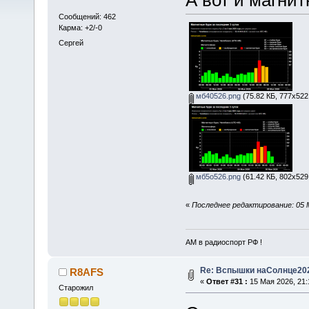
Сообщений: 462
Карма: +2/-0
Сергей
мб40526.png
(75.82 КБ, 777x522
мб5о526.png
(61.42 КБ, 802x529
«
Последнее редактирование: 05 
АМ в радиоспорт РФ !
Re: Вспышки наСолнце20
R8AFS
«
Ответ #31 :
15 Мая 2026, 21:
Старожил