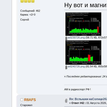
Ну вот и магни
Сообщений: 462
Карма: +2/-0
Сергей
мб230726.png
(58.71 КБ, 872x57
мб240726.png
(81.54 КБ, 855x58
«
Последнее редактирование: 24 
АМ в радиоспорт РФ !
Re: Вспышки наСолнце20
R8AFS
«
Ответ #42 :
01 Августа 2026,
Старожил