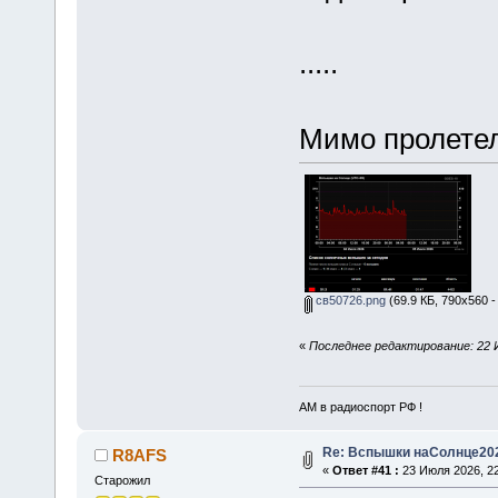
.....
Мимо пролетело
св50726.png
(69.9 КБ, 790x560 -
«
Последнее редактирование: 22 
АМ в радиоспорт РФ !
Re: Вспышки наСолнце20
R8AFS
«
Ответ #41 :
23 Июля 2026, 22
Старожил