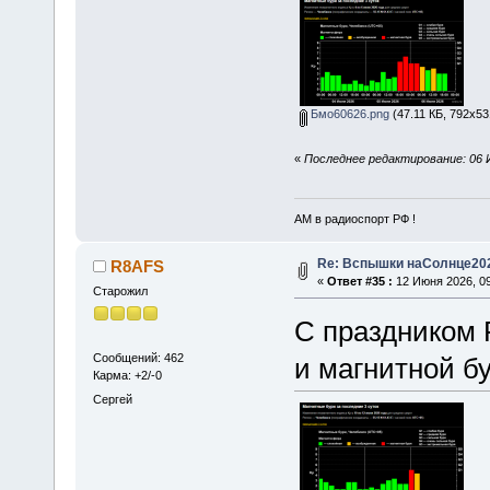
Бмо60626.png
(47.11 КБ, 792x53
«
Последнее редактирование: 06 
АМ в радиоспорт РФ !
Re: Вспышки наСолнце20
R8AFS
«
Ответ #35 :
12 Июня 2026, 09
Старожил
С праздником 
Сообщений: 462
и магнитной бу
Карма: +2/-0
Сергей