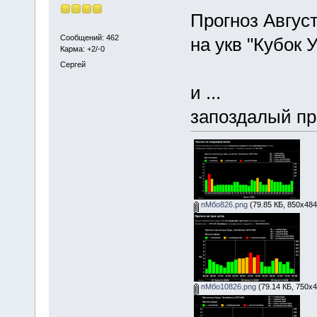
Прогноз Авгус
Сообщений: 462
на укв "Кубок 
Карма: +2/-0
Сергей
и ...
запоздалый пр
пМбо826.png
(79.85 КБ, 850x484
пМбо10826.png
(79.14 КБ, 750x4