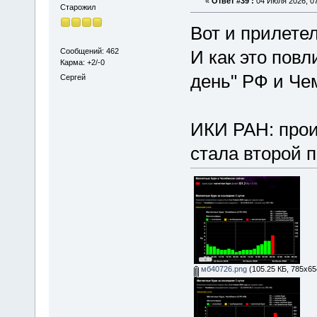
«
Ответ #39 :
04 Июля 2026, 07
Старожил
Вот и прилетело
Сообщений: 462
И как это пов
Карма: +2/-0
день" РФ и Че
Сергей
ИКИ РАН: прои
стала второй п
мб40726.png
(105.25 КБ, 785x65