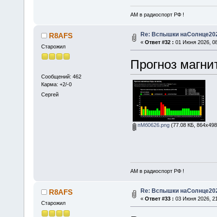
АМ в радиоспорт РФ !
Re: Вспышки наСолнце20
R8AFS
«
Ответ #32 :
01 Июня 2026, 08
Старожил
Прогноз магни
Сообщений: 462
Карма: +2/-0
Сергей
пМб0626.png
(77.08 КБ, 864x498
АМ в радиоспорт РФ !
Re: Вспышки наСолнце20
R8AFS
«
Ответ #33 :
03 Июня 2026, 21
Старожил