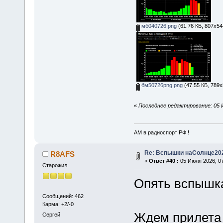
мб040726.png
(61.76 КБ, 807x54
бм50726png.png
(47.55 КБ, 789x
«
Последнее редактирование: 05 
АМ в радиоспорт РФ !
Re: Вспышки наСолнце20
R8AFS
«
Ответ #40 :
05 Июля 2026, 07
Старожил
Опять вспышка
Сообщений: 462
Карма: +2/-0
Ждем прилета 
Сергей