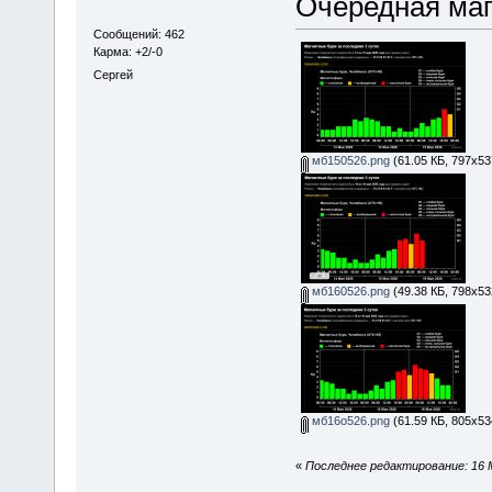
Очередная маг
Сообщений: 462
Карма: +2/-0
Сергей
мб150526.png
(61.05 КБ, 797x53
мб160526.png
(49.38 КБ, 798x53
мб16о526.png
(61.59 КБ, 805x53
«
Последнее редактирование: 16 