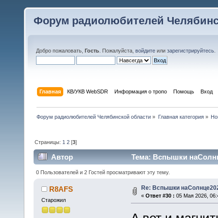
Форум радиолюбителей Челябинс
Добро пожаловать,
Гость
. Пожалуйста,
войдите
или
зарегистрируйтесь
.
Главная
КВ/УКВ WebSDR
Информация о тропо
Помощь
Вход
Форум радиолюбителей Челябинской области
»
Главная категория
»
Но
Страницы:
1
2
[
3
]
Автор
Тема: Вспышки наСолнц
0 Пользователей и 2 Гостей просматривают эту тему.
Re: Вспышки наСолнце20
R8AFS
«
Ответ #30 :
05 Мая 2026, 06:
Старожил
А вот и магнит