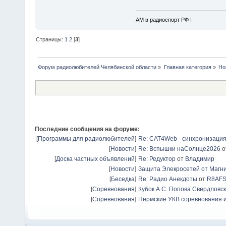
АМ в радиоспорт РФ !
Страницы:
1
2
[
3
]
Форум радиолюбителей Челябинской области
»
Главная категория
»
Но
Последние сообщения на форуме:
[
Программы для радиолюбителей
]
Re: CAT4Web - синхронизаци
[
Новости
]
Re: Вспышки наСолнце2026
о
[
Доска частных объявлений
]
Re: Редуктор
от
Владимир
[
Новости
]
Защита Элекросетей от Магн
[
Беседка
]
Re: Радио Анекдоты
от
R8AF
[
Соревнования
]
Кубок А.С. Попова Свердловск
[
Соревнования
]
Пермские УКВ соревнования и