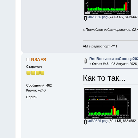
мб20826.png
(74.63 КБ, 847x447
«
Последнее редактирование: 02 
АМ в радиоспорт РФ !
Re: Вспышки наСолнце20
R8AFS
«
Ответ #43 :
03 Августа 2026,
Старожил
Как то так...
Сообщений: 462
Карма: +2/-0
Сергей
мб30826.png
(80.1 КБ, 868x582 