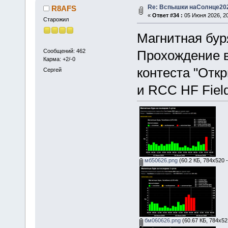
Re: Вспышки наСолнце20
R8AFS
«
Ответ #34 :
05 Июня 2026, 20
Старожил
Магнитная бур
Сообщений: 462
Прохождение в
Карма: +2/-0
контеста "Откр
Сергей
и RCC HF Field
мб50626.png
(60.2 КБ, 784x520 
бм060626.png
(60.67 КБ, 784x52