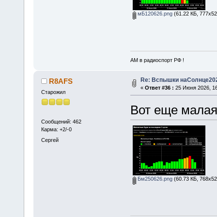
мБ120626.png
(61.22 КБ, 777x52
АМ в радиоспорт РФ !
Re: Вспышки наСолнце20
R8AFS
«
Ответ #36 :
25 Июня 2026, 16
Старожил
Вот еще малая
Сообщений: 462
Карма: +2/-0
Сергей
Бм250626.png
(60.73 КБ, 768x52