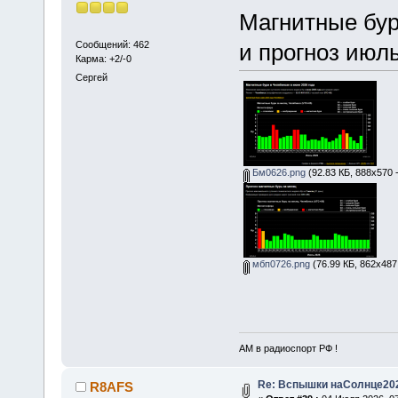
Магнитные бу
Сообщений: 462
и прогноз июль
Карма: +2/-0
Сергей
Бм0626.png
(92.83 КБ, 888x570 
мбп0726.png
(76.99 КБ, 862x487
АМ в радиоспорт РФ !
Re: Вспышки наСолнце20
R8AFS