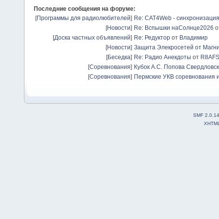
Последние сообщения на форуме:
[
Программы для радиолюбителей
]
Re: CAT4Web - синхронизаци
[
Новости
]
Re: Вспышки наСолнце2026
о
[
Доска частных объявлений
]
Re: Редуктор
от
Владимир
[
Новости
]
Защита Элекросетей от Магн
[
Беседка
]
Re: Радио Анекдоты
от
R8AF
[
Соревнования
]
Кубок А.С. Попова Свердловск
[
Соревнования
]
Пермские УКВ соревнования и
SMF 2.0.1
XHTM