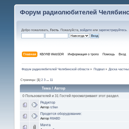
Форум радиолюбителей Челябинс
Добро пожаловать,
Гость
. Пожалуйста,
войдите
или
зарегистрируйтесь
.
Главная
КВ/УКВ WebSDR
Информация о тропо
Помощь
Вход
Форум радиолюбителей Челябинской области
»
Подвал
»
Доска частны
Страницы: [
1
]
2
3
...
11
Тема
/
Автор
0 Пользователей и 31 Гостей просматривают этот раздел.
Редуктор
Автор
rz9an
Продется оборудование:
Автор
R8ABD
Мачта