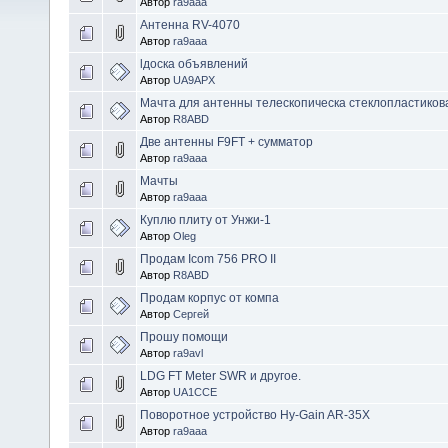
Автор
ra9aaa
Антенна RV-4070
Автор
ra9aaa
lдоска объявлений
Автор
UA9APX
Мачта для антенны телескопическа стеклопластиков
Автор
R8ABD
Две антенны F9FT + сумматор
Автор
ra9aaa
Мачты
Автор
ra9aaa
Куплю плиту от Унжи-1
Автор
Oleg
Продам Icom 756 PRO II
Автор
R8ABD
Продам корпус от компа
Автор
Сергей
Прошу помощи
Автор
ra9avl
LDG FT Meter SWR и другое.
Автор
UA1CCE
Поворотное устройство Hy-Gain AR-35X
Автор
ra9aaa