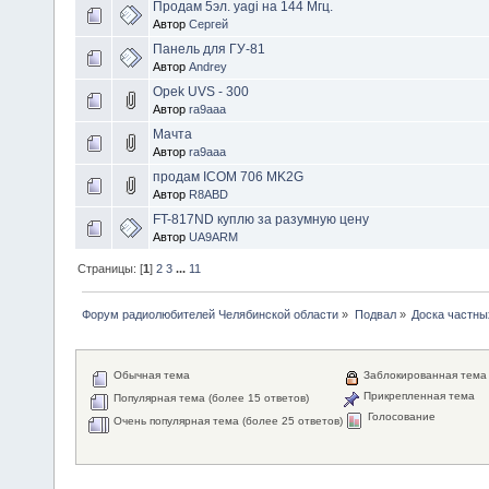
Продам 5эл. yagi на 144 Мгц.
Автор
Сергей
Панель для ГУ-81
Автор
Andrey
Opek UVS - 300
Автор
ra9aaa
Мачта
Автор
ra9aaa
продам ICOM 706 MK2G
Автор
R8ABD
FT-817ND куплю за разумную цену
Автор
UA9ARM
Страницы: [
1
]
2
3
...
11
Форум радиолюбителей Челябинской области
»
Подвал
»
Доска частны
Обычная тема
Заблокированная тема
Прикрепленная тема
Популярная тема (более 15 ответов)
Голосование
Очень популярная тема (более 25 ответов)