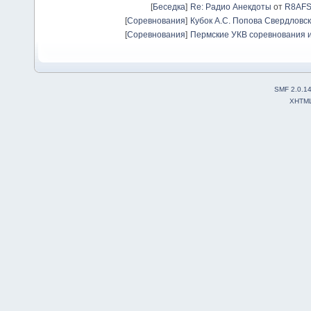
[
Беседка
]
Re: Радио Анекдоты
от
R8AF
[
Соревнования
]
Кубок А.С. Попова Свердловск
[
Соревнования
]
Пермские УКВ соревнования и
SMF 2.0.1
XHTM