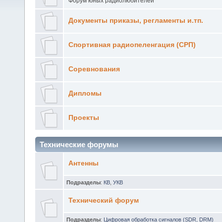
Форум юных радиолюбителей
Документы приказы, регламенты и.тп.
Спортивная радиопеленгация (СРП)
Соревнования
Дипломы
Проекты
Технические форумы
Антенны
Подразделы
:
КВ
,
УКВ
Технический форум
Подразделы
:
Цифровая обработка сигналов (SDR, DRM)