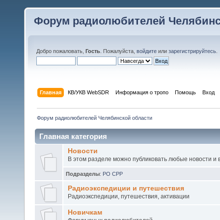
Форум радиолюбителей Челябинс
Добро пожаловать,
Гость
. Пожалуйста,
войдите
или
зарегистрируйтесь
.
Главная
КВ/УКВ WebSDR
Информация о тропо
Помощь
Вход
Форум радиолюбителей Челябинской области
Главная категория
Новости
В этом разделе можно публиковать любые новости и 
Подразделы
:
РО СРР
Радиоэкспедиции и путешествия
Радиоэкспедиции, путешествия, активации
Новичкам