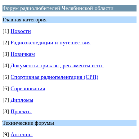
Форум радиолюбителей Челябинской области
Главная категория
[1]
Новости
[2]
Радиоэкспедиции и путешествия
[3]
Новичкам
[4]
Документы приказы, регламенты и.тп.
[5]
Спортивная радиопеленгация (СРП)
[6]
Соревнования
[7]
Дипломы
[8]
Проекты
Технические форумы
[9]
Антенны