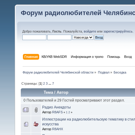
Форум радиолюбителей Челябинс
Добро пожаловать,
Гость
. Пожалуйста,
войдите
или
зарегистрируйтесь
.
Главная
КВ/УКВ WebSDR
Информация о тропо
Помощь
Вход
Форум радиолюбителей Челябинской области
»
Подвал
»
Беседка
Страницы: [
1
]
2
3
...
7
Тема
/
Автор
0 Пользователей и 29 Гостей просматривают этот раздел.
Радио Анекдоты
Автор
R8AFS
«
1
2
»
Иллюстрации на радиолюбительскую тематику в сти
искусства
Автор
R8AHX