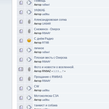
Помощь
Автор
ra9avl
УА9КАБ
Автор
ua9bu
Александровская сопка
Автор
UA9AR
Снежинск - Озерск
Автор
R8AAY
С днём Радио
Автор
RT8B
личное
Автор
ra9avl
Плохая весть с Озерска
Автор
R8AAY
Фото и новости о вселенной.
Автор RN9AZ
«
1
2
3
...
7
»
Прощание с RW9AS
Автор
R8AAY
CW
Автор
ua9bu
Мотоколяска С3А
Автор
ua9bu
танкист и собака