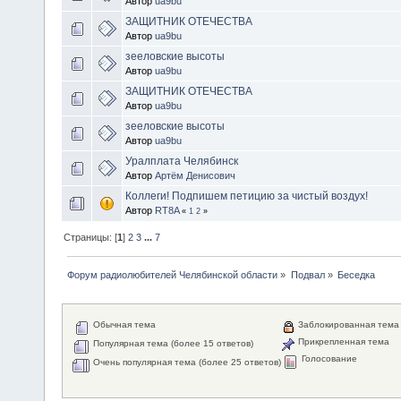
Автор
ua9bu
ЗАЩИТНИК ОТЕЧЕСТВА
Автор
ua9bu
зееловские высоты
Автор
ua9bu
ЗАЩИТНИК ОТЕЧЕСТВА
Автор
ua9bu
зееловские высоты
Автор
ua9bu
Уралплата Челябинск
Автор
Артём Денисович
Коллеги! Подпишем петицию за чистый воздух!
Автор
RT8A
«
1
2
»
Страницы: [
1
]
2
3
...
7
Форум радиолюбителей Челябинской области
»
Подвал
»
Беседка
Обычная тема
Заблокированная тема
Прикрепленная тема
Популярная тема (более 15 ответов)
Голосование
Очень популярная тема (более 25 ответов)