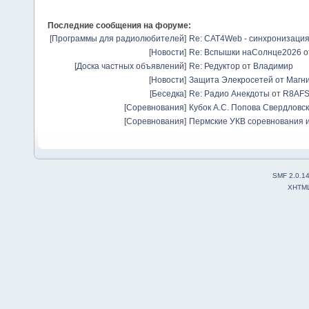
Последние сообщения на форуме:
[
Программы для радиолюбителей
]
Re: CAT4Web - синхронизаци
[
Новости
]
Re: Вспышки наСолнце2026
о
[
Доска частных объявлений
]
Re: Редуктор
от
Владимир
[
Новости
]
Защита Элекросетей от Магн
[
Беседка
]
Re: Радио Анекдоты
от
R8AF
[
Соревнования
]
Кубок А.С. Попова Свердловск
[
Соревнования
]
Пермские УКВ соревнования и
SMF 2.0.1
XHTM