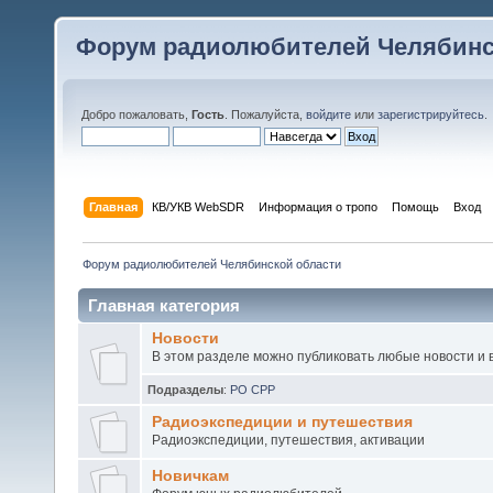
Форум радиолюбителей Челябинс
Добро пожаловать,
Гость
. Пожалуйста,
войдите
или
зарегистрируйтесь
.
Главная
КВ/УКВ WebSDR
Информация о тропо
Помощь
Вход
Форум радиолюбителей Челябинской области
Главная категория
Новости
В этом разделе можно публиковать любые новости и 
Подразделы
:
РО СРР
Радиоэкспедиции и путешествия
Радиоэкспедиции, путешествия, активации
Новичкам