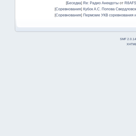
[
Беседка
]
Re: Радио Анекдоты
от
R8AF
[
Соревнования
]
Кубок А.С. Попова Свердловск
[
Соревнования
]
Пермские УКВ соревнования и
SMF 2.0.1
XHTM