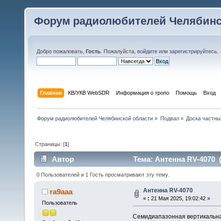
Форум радиолюбителей Челябинс
Добро пожаловать,
Гость
. Пожалуйста,
войдите
или
зарегистрируйтесь
.
Главная
КВ/УКВ WebSDR
Информация о тропо
Помощь
Вход
Форум радиолюбителей Челябинской области
»
Подвал
»
Доска частны
Страницы: [
1
]
Автор
Тема: Антенна RV-4070 (
0 Пользователей и 1 Гость просматривают эту тему.
Антенна RV-4070
ra9aaa
«
:
21 Мая 2025, 19:02:42 »
Пользователь
Семидиапазонная вертикальная