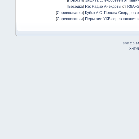
[
Новости
]
Защита Элекросетей от Магн
[
Беседка
]
Re: Радио Анекдоты
от
R8AF
[
Соревнования
]
Кубок А.С. Попова Свердловск
[
Соревнования
]
Пермские УКВ соревнования и
SMF 2.0.1
XHTM