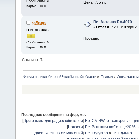
Сообщений: 46
Цена : 35 т.р.
Карма: +0/-0
Re: Антенна RV-4070
ra9aaa
«
Ответ #1 :
29 Сентября 202
Пользователь
Продано.
Сообщений: 46
Карма: +0/-0
Страницы: [
1
]
Форум радиолюбителей Челябинской области
»
Подвал
»
Доска частны
Последние сообщения на форуме:
[
Программы для радиолюбителей
]
Re: CAT4Web - синхронизаци
[
Новости
]
Re: Вспышки наСолнце2026
о
[
Доска частных объявлений
]
Re: Редуктор
от
Владимир