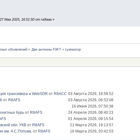
7 Мая 2025, 16:51:50 от ra9aaa
»
тных объявлений
»
Две антенны F9FT + сумматор
ация трансивера и WebSDR
от
R8ACC
03 Августа 2026, 18:58:52
26
от
R8AFS
03 Августа 2026, 06:53:08
16 Июня 2026, 07:50:38
гнитных бурь
от
R8AFS
24 Апреля 2026, 08:40:23
AFS
01 Апреля 2026, 09:15:54
вской обл. УКВ
от
R8AFS
21 Марта 2026, 19:13:57
я им. А.С.Попова.
от
R8AFS
18 Марта 2026, 20:42:03