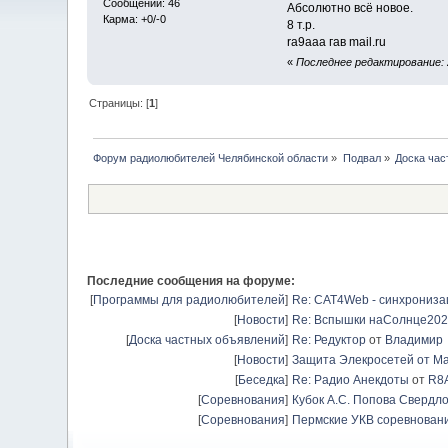
Сообщений: 46
Абсолютно всё новое.
Карма: +0/-0
8 т.р.
ra9aaa гав mail.ru
«
Последнее редактирование: 2
Страницы: [
1
]
Форум радиолюбителей Челябинской области
»
Подвал
»
Доска час
Последние сообщения на форуме:
[
Программы для радиолюбителей
]
Re: CAT4Web - синхрониз
[
Новости
]
Re: Вспышки наСолнце20
[
Доска частных объявлений
]
Re: Редуктор
от
Владимир
[
Новости
]
Защита Элекросетей от Ма
[
Беседка
]
Re: Радио Анекдоты
от
R8
[
Соревнования
]
Кубок А.С. Попова Свердло
[
Соревнования
]
Пермские УКВ соревновани