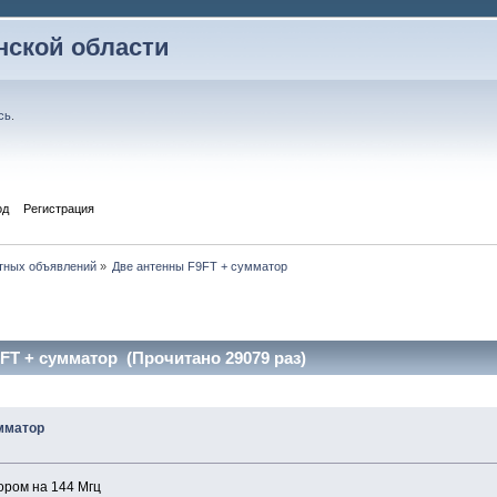
ской области
сь
.
од
Регистрация
тных объявлений
»
Две антенны F9FT + сумматор
FT + сумматор (Прочитано 29079 раз)
умматор
ором на 144 Мгц