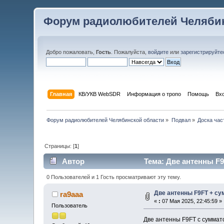
Форум радиолюбителей Челябин
Добро пожаловать,
Гость
. Пожалуйста,
войдите
или
зарегистрируйте
Главная
КВ/УКВ WebSDR
Информация о тропо
Помощь
Вх
Форум радиолюбителей Челябинской области
»
Подвал
»
Доска час
Страницы: [
1
]
Автор
Тема: Две антенны F9
0 Пользователей и 1 Гость просматривают эту тему.
Две антенны F9FT + с
ra9aaa
«
:
07 Мая 2025, 22:45:59 »
Пользователь
Две антенны F9FT с суммат