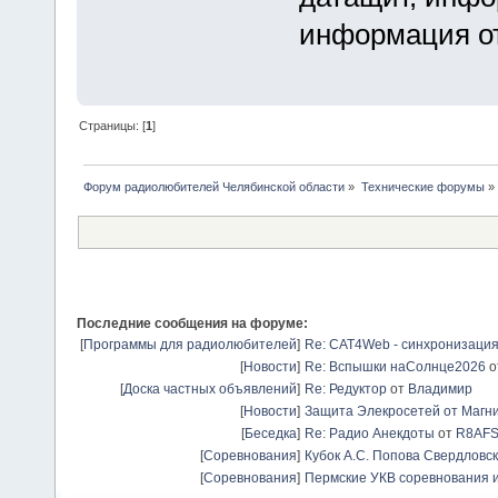
информация от
Страницы: [
1
]
Форум радиолюбителей Челябинской области
»
Технические форумы
»
Последние сообщения на форуме:
[
Программы для радиолюбителей
]
Re: CAT4Web - синхронизаци
[
Новости
]
Re: Вспышки наСолнце2026
о
[
Доска частных объявлений
]
Re: Редуктор
от
Владимир
[
Новости
]
Защита Элекросетей от Магн
[
Беседка
]
Re: Радио Анекдоты
от
R8AF
[
Соревнования
]
Кубок А.С. Попова Свердловск
[
Соревнования
]
Пермские УКВ соревнования и