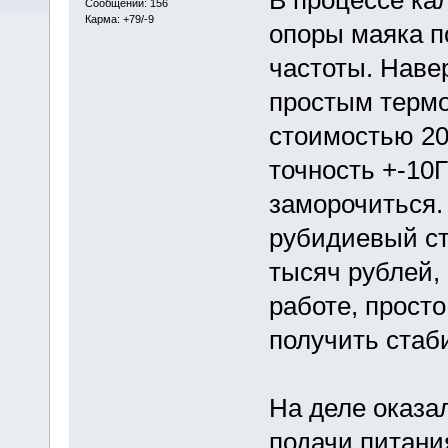
Сообщений: 156
Карма: +79/-9
опоры маяка п
частоты. Наве
простым терм
стоимостью 20
точность +-10
заморочиться. 
рубидиевый ст
тысяч рублей, 
работе, прост
получить стаб
На деле оказа
подачи питани