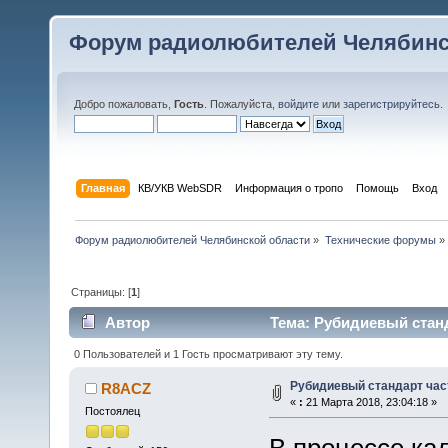
Форум радиолюбителей Челябинс
Добро пожаловать,
Гость
. Пожалуйста,
войдите
или
зарегистрируйтесь
.
Главная
КВ/УКВ WebSDR
Информация о тропо
Помощь
Вход
Форум радиолюбителей Челябинской области
»
Технические форумы
»
Страницы: [
1
]
Автор
Тема: Рубидиевый станд
0 Пользователей и 1 Гость просматривают эту тему.
Рубидиевый стандарт час
R8ACZ
«
:
21 Марта 2018, 23:04:18 »
Постоялец
В процессе ка