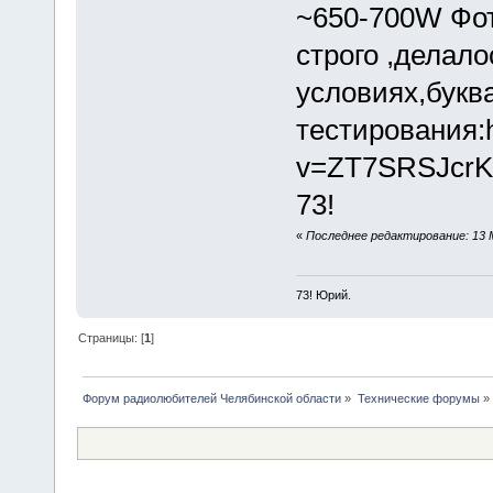
~650-700W Фот
строго ,делал
условиях,буква
тестирования:h
v=ZT7SRSJcrK
73!
«
Последнее редактирование: 13 
73! Юрий.
Страницы: [
1
]
Форум радиолюбителей Челябинской области
»
Технические форумы
»