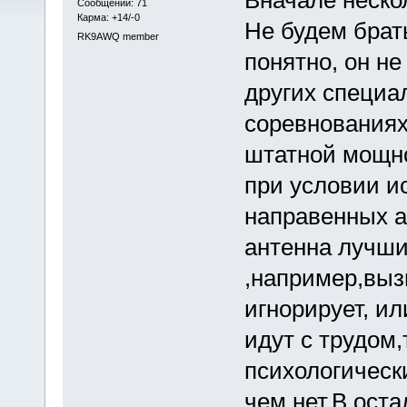
Сообщений: 71
Карма: +14/-0
Не будем брат
RK9AWQ member
понятно, он н
других специа
соревнованиях
штатной мощно
при условии и
направенных а
антенна лучши
,например,выз
игнорирует, ил
идут с трудом,
психологическ
чем нет.В ост