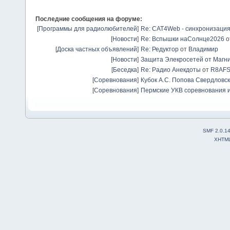
Последние сообщения на форуме:
[
Программы для радиолюбителей
]
Re: CAT4Web - синхронизаци
[
Новости
]
Re: Вспышки наСолнце2026
о
[
Доска частных объявлений
]
Re: Редуктор
от
Владимир
[
Новости
]
Защита Элекросетей от Магн
[
Беседка
]
Re: Радио Анекдоты
от
R8AF
[
Соревнования
]
Кубок А.С. Попова Свердловск
[
Соревнования
]
Пермские УКВ соревнования и
SMF 2.0.1
XHTM