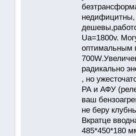
безтрансформ
недифицитны,
дешевы,работ
Ua=1800v. Могу
оптимальным 
700W.Увеличен
радикально эн
, но ужесточат
РА и АФУ (реле
ваш бензоагре
не беру клубны
Вкратце вводн
485*450*180 мм