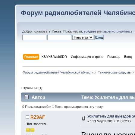
Форум радиолюбителей Челябинс
Добро пожаловать,
Гость
. Пожалуйста,
войдите
или
зарегистрируйтесь
.
Главная
КВ/УКВ WebSDR
Информация о тропо
Помощь
Вход
Форум радиолюбителей Челябинской области
»
Технические форумы
»
Страницы: [
1
]
Автор
Тема: Усилитель для вы
0 Пользователей и 1 Гость просматривают эту тему.
Усилитель для выездов SO
RZ9AF
«
:
13 Марта 2018, 11:06:23 »
Пользователь
Вначале неско