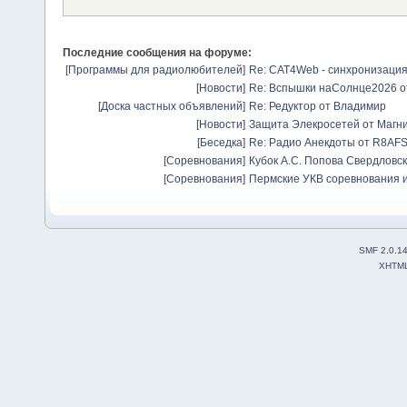
Последние сообщения на форуме:
[
Программы для радиолюбителей
]
Re: CAT4Web - синхронизаци
[
Новости
]
Re: Вспышки наСолнце2026
о
[
Доска частных объявлений
]
Re: Редуктор
от
Владимир
[
Новости
]
Защита Элекросетей от Магн
[
Беседка
]
Re: Радио Анекдоты
от
R8AF
[
Соревнования
]
Кубок А.С. Попова Свердловск
[
Соревнования
]
Пермские УКВ соревнования и
SMF 2.0.1
XHTM