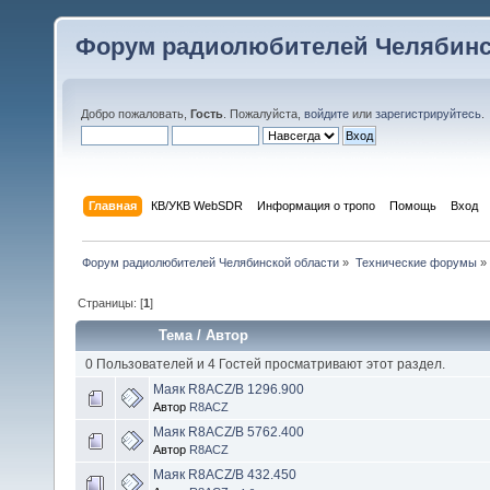
Форум радиолюбителей Челябинс
Добро пожаловать,
Гость
. Пожалуйста,
войдите
или
зарегистрируйтесь
.
Главная
КВ/УКВ WebSDR
Информация о тропо
Помощь
Вход
Форум радиолюбителей Челябинской области
»
Технические форумы
»
Страницы: [
1
]
Тема
/
Автор
0 Пользователей и 4 Гостей просматривают этот раздел.
Маяк R8ACZ/B 1296.900
Автор
R8ACZ
Маяк R8ACZ/B 5762.400
Автор
R8ACZ
Маяк R8ACZ/B 432.450