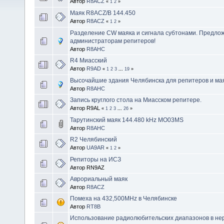
Автор
R8ACZ
«
1
2
»
Маяк R8ACZ/B 144.450
Автор
R8ACZ
«
1
2
»
Разделение CW маяка и сигнала субтонами. Предло
администраторам репитеров!
Автор
R8AHC
R4 Миасский
Автор
R9AD
«
1
2
3
...
19
»
Высочайшие здания Челябинска для репитеров и ма
Автор
R8AHC
Запись круглого стола на Миасском репитере.
Автор R9AL
«
1
2
3
...
26
»
Тарутинский маяк 144.480 kHz MO03MS
Автор
R8AHC
R2 Челябинский
Автор
UA9AR
«
1
2
»
Репиторы на ИСЗ
Автор RN9AZ
Аврориальный маяк
Автор
R8ACZ
Помеха на 432,500MHz в Челябинске
Автор
RT8B
Использование радиолюбительских диапазонов в не