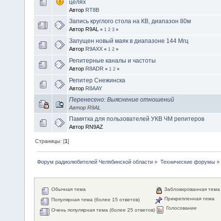
целях
Автор
RT8B
Запись круглого стола на КВ, диапазон 80м
Автор R9AL
«
1
2
3
»
Запущен новый маяк в диапазоне 144 Мгц
Автор
R9AXX
«
1
2
»
Репитерные каналы и частоты
Автор
R8ADR
«
1
2
»
Репитер Снежинска
Автор
R8AAY
Перенесено: Выяснение отношений
Автор R9AL
Памятка для пользователей УКВ ЧМ репитеров
Автор RN9AZ
Страницы: [
1
]
Форум радиолюбителей Челябинской области
»
Технические форумы
»
Обычная тема
Заблокированная тема
Прикрепленная тема
Популярная тема (более 15 ответов)
Голосование
Очень популярная тема (более 25 ответов)