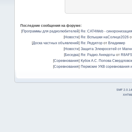
Последние сообщения на форуме:
[
Программы для радиолюбителей
]
Re: CAT4Web - синхронизаци
[
Новости
]
Re: Вспышки наСолнце2026
о
[
Доска частных объявлений
]
Re: Редуктор
от
Владимир
[
Новости
]
Защита Элекросетей от Магн
[
Беседка
]
Re: Радио Анекдоты
от
R8AF
[
Соревнования
]
Кубок А.С. Попова Свердловск
[
Соревнования
]
Пермские УКВ соревнования и
SMF 2.0.1
XHTM