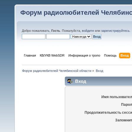
Форум радиолюбителей Челябинс
Добро пожаловать,
Гость
. Пожалуйста,
войдите
или
зарегистрируйтесь
.
Главная
КВ/УКВ WebSDR
Информация о тропо
Помощь
Вход
Форум радиолюбителей Челябинской области
»
Вход
Вход
Имя пользовател
Парол
Продолжительность сесси
Запомнит